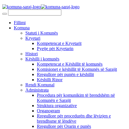
Fillimi
Komuna
Statuti i Komunës
Kryetari
Kompetencat e Kryetarit
Pyetje për Kryetarin
Histori
Këshilli i komunës
Kompetencat e Këshillit të komunës
Komisionet e këshillit të Komunës së Sarajit
Rregullore për punën e këshillit
Këshilli Rinor
Rendi Komunal
Administrata
Procedura për komunikim të brendshëm në
Komunën e Sarajit
Struktura organizative
Organogram
Rregullore për procedurën dhe lëvizjen e
brendhsme të lëndëve
Rregullore për Orarin e punës