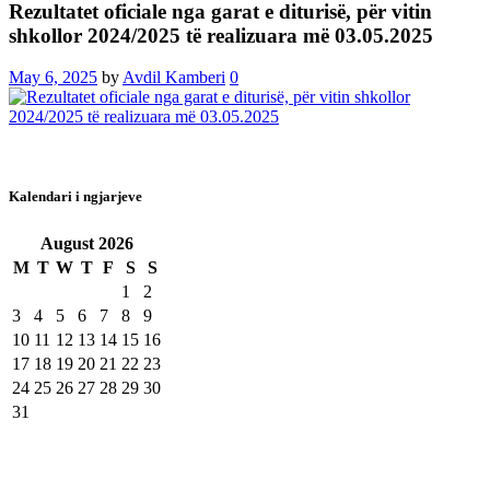
Rezultatet oficiale nga garat e diturisë, për vitin
shkollor 2024/2025 të realizuara më 03.05.2025
May 6, 2025
by
Avdil Kamberi
0
Kalendari i ngjarjeve
August
2026
M
T
W
T
F
S
S
1
2
3
4
5
6
7
8
9
10
11
12
13
14
15
16
17
18
19
20
21
22
23
24
25
26
27
28
29
30
31