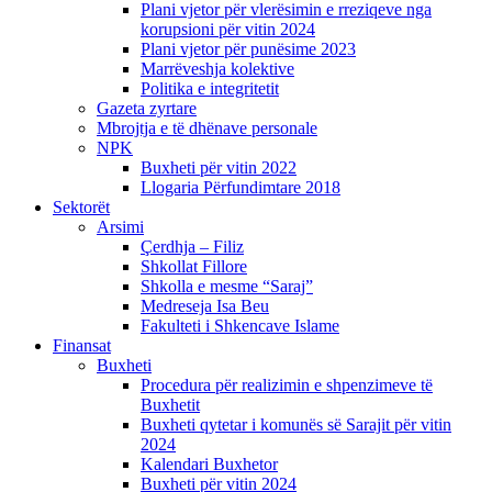
Plani vjetor për vlerësimin e rreziqeve nga
korupsioni për vitin 2024
Plani vjetor për punësime 2023
Marrëveshja kolektive
Politika e integritetit
Gazeta zyrtare
Mbrojtja e të dhënave personale
NPK
Buxheti për vitin 2022
Llogaria Përfundimtare 2018
Sektorët
Arsimi
Çerdhja – Filiz
Shkollat Fillore
Shkolla e mesme “Saraj”
Medreseja Isa Beu
Fakulteti i Shkencave Islame
Finansat
Buxheti
Procedura për realizimin e shpenzimeve të
Buxhetit
Buxheti qytetar i komunës së Sarajit për vitin
2024
Kalendari Buxhetor
Buxheti për vitin 2024