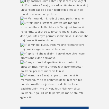
Ky bashkëpunim është i një rëndësie të veçant
për Komunën e Sarajit, por edhe për studentët e këtij
univerziteti pasiqë pjesën teorike që e mësojn do
mund ta vëndojn në praktikë.
Memorandumi, ndër të tjerat, përfshin edhe:
trajnimin e stafit edukativo-arsimor nga
kopshtet dhe shkollat ​​fillore të Sarajit në fusha të
ndryshme, të cilat do të forcojnë më tej kapacitetet
dhe njohuritë e tyre përmes seminareve, kurseve dhe
trajnimeve të mëtejshme;
seminare, kurse, trajnime dhe forma të tjera
trajnimi të organizuara së bashku;
aplikimi dhe realizimi i projekteve shkencore,
profesionale dhe aplikative;
angazhimi i ekspertëve të komunës në
procesin mësimor të Univerzitetit Ndërkombëtar
Ballkanik për mësimdhënie klinike.
Komuna e Sarajit shpreson se me këtë
memorandum në të ardhmen do të inicohen një
numër i madh i projekteve dhe do të thellohet
bashkëpunimi me Univerzitetin Ndërkombëtar
Ballkanik, nga i cili do të përfitojnë më së shumti
qytetarët.