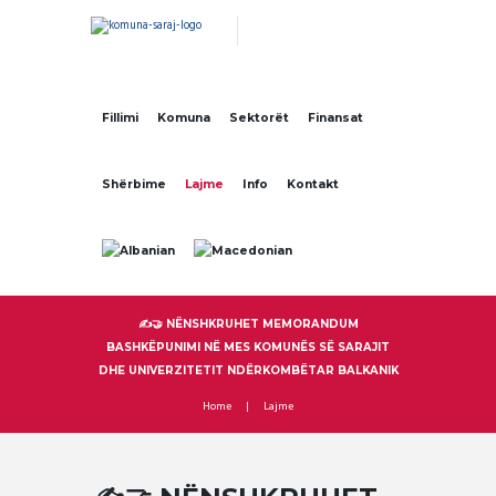
Fillimi
Komuna
Sektorët
Finansat
Shërbime
Lajme
Info
Kontakt
✍️🤝 NËNSHKRUHET MEMORANDUM
BASHKËPUNIMI NË MES KOMUNËS SË SARAJIT
DHE UNIVERZITETIT NDËRKOMBËTAR BALKANIK
Home
Lajme