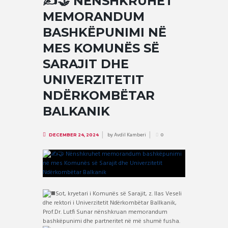
✍️🤝 NËNSHKRUHET
MEMORANDUM
BASHKËPUNIMI NË
MES KOMUNËS SË
SARAJIT DHE
UNIVERZITETIT
NDËRKOMBËTAR
BALKANIK
by
Avdil Kamberi
DECEMBER 24, 2024
0
Sot, kryetari i Komunës së Sarajit, z. Ilas Veseli
dhe rektori i Univerzitetit Ndërkombëtar Ballkanik,
Prof.Dr. Lutfi Sunar nënshkruan memorandum
bashkëpunimi dhe partneritet në më shumë fusha.