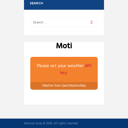
SEARCH
Moti
Please set your weather
API
key.
Weather from OpenWeatherMap
Komuna Saraj © 2026. All rights reserved.