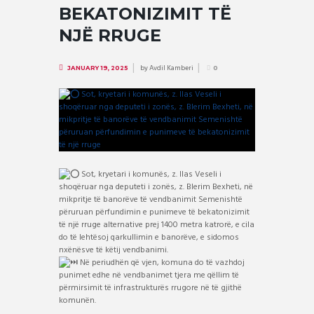
BEKATONIZIMIT TË
NJË RRUGE
by
Avdil Kamberi
JANUARY 19, 2025
0
Sot, kryetari i komunës, z. Ilas Veseli i
shoqëruar nga deputeti i zonës, z. Blerim Bexheti, në
mikpritje të banorëve të vendbanimit Semenishtë
përuruan përfundimin e punimeve të bekatonizimit
të një rruge alternative prej 1400 metra katrorë, e cila
do të lehtësoj qarkullimin e banorëve, e sidomos
nxënësve të këtij vendbanimi.
Në periudhën që vjen, komuna do të vazhdoj
punimet edhe në vendbanimet tjera me qëllim të
përmirsimit të infrastrukturës rrugore në të gjithë
komunën.