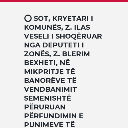
⭕ SOT, KRYETARI I
KOMUNËS, Z. ILAS
VESELI I SHOQËRUAR
NGA DEPUTETI I
ZONËS, Z. BLERIM
BEXHETI, NË
MIKPRITJE TË
BANORËVE TË
VENDBANIMIT
SEMENISHTË
PËRURUAN
PËRFUNDIMIN E
PUNIMEVE TË