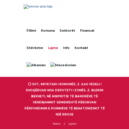
Fillimi
Komuna
Sektorët
Finansat
Shërbime
Lajme
Info
Kontakt
⭕ SOT, KRYETARI I KOMUNËS, Z. ILAS VESELI I
SHOQËRUAR NGA DEPUTETI I ZONËS, Z. BLERIM
BEXHETI, NË MIKPRITJE TË BANORËVE TË
VENDBANIMIT SEMENISHTË PËRURUAN
PËRFUNDIMIN E PUNIMEVE TË BEKATONIZIMIT TË
NJË RRUGE
Home
Lajme