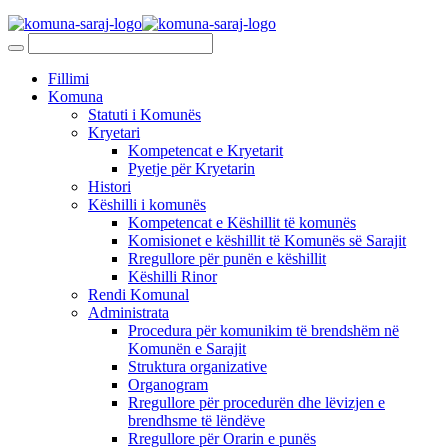
Fillimi
Komuna
Statuti i Komunës
Kryetari
Kompetencat e Kryetarit
Pyetje për Kryetarin
Histori
Këshilli i komunës
Kompetencat e Këshillit të komunës
Komisionet e këshillit të Komunës së Sarajit
Rregullore për punën e këshillit
Këshilli Rinor
Rendi Komunal
Administrata
Procedura për komunikim të brendshëm në
Komunën e Sarajit
Struktura organizative
Organogram
Rregullore për procedurën dhe lëvizjen e
brendhsme të lëndëve
Rregullore për Orarin e punës