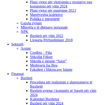
Plani vjetor për vlerësimin e rreziqeve nga
korupsioni për vitin 2024
Plani vjetor për punësime 2023
Marrëveshja kolektive
Politika e integritetit
Gazeta zyrtare
Mbrojtja e të dhënave personale
NPK
Buxheti për vitin 2022
Llogaria Përfundimtare 2018
Sektorët
Arsimi
Çerdhja – Filiz
Shkollat Fillore
Shkolla e mesme “Saraj”
Medreseja Isa Beu
Fakulteti i Shkencave Islame
Finansat
Buxheti
Procedura për realizimin e shpenzimeve të
Buxhetit
Buxheti qytetar i komunës së Sarajit për vitin
2024
Kalendari Buxhetor
Buxheti për vitin 2024