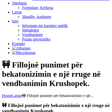
Shërbime
Formulare, Kërkesa
Lajme
Shpallje, konkurse
Info
Informata me karakter publik
Shëndetësi
Vendbanimet
Pozita gjeografike
Kontakt
🚧 Fillojnë punimet për
bekatonizimin e një rruge në
vendbanimin Krushopek.
Home
Lajme
🚧 Fillojnë punimet për bekatonizimin e një...
🚧 Fillojnë punimet për bekatonizimin e një rruge në
vendbanimin Krushopek.