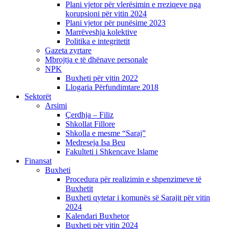
Plani vjetor për vlerësimin e rreziqeve nga
korupsioni për vitin 2024
Plani vjetor për punësime 2023
Marrëveshja kolektive
Politika e integritetit
Gazeta zyrtare
Mbrojtja e të dhënave personale
NPK
Buxheti për vitin 2022
Llogaria Përfundimtare 2018
Sektorët
Arsimi
Çerdhja – Filiz
Shkollat Fillore
Shkolla e mesme “Saraj”
Medreseja Isa Beu
Fakulteti i Shkencave Islame
Finansat
Buxheti
Procedura për realizimin e shpenzimeve të
Buxhetit
Buxheti qytetar i komunës së Sarajit për vitin
2024
Kalendari Buxhetor
Buxheti për vitin 2024