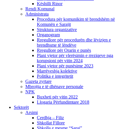
Këshilli Rinor
Rendi Komunal
Administrata
Procedura për komunikim të brendshëm në
Komunën e Sarajit
Struktura organizative
Organogram
Rregullore për procedurën dhe lëvizjen e
brendhsme të lëndëve
Rregullore për Orarin e punës
Plani vjetor për vlerësimin e rreziqeve nga
korupsioni për vitin 2024
Plani vjetor për punësime 2023
Marrëveshja kolektive
Politika e integritetit
Gazeta zyrtare
Mbrojtja e të dhënave personale
NPK
Buxheti për vitin 2022
Llogaria Përfundimtare 2018
Sektorët
Arsimi
Çerdhja – Filiz
Shkollat Fillore
Shkolla e mesme “Saraj”