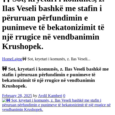
Ilas Veseli bashkë me stafin i
përuruan përfundimin e
punimeve të bekatonizimit të
një rrugice në vendbanimin
Krushopek.
Home
Lajme
🚧 Sot, kryetari i komunës, z. Ilas Veseli...
🚧 Sot, kryetari i komunës, z. Ilas Veseli bashkë me
stafin i përuruan përfundimin e punimeve të
bekatonizimit të një rrugice në vendbanimin
Krushopek.
February 28, 2025
by
Avdil Kamberi
0