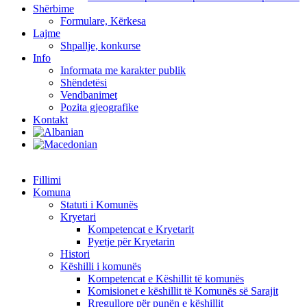
Shërbime
Formulare, Kërkesa
Lajme
Shpallje, konkurse
Info
Informata me karakter publik
Shëndetësi
Vendbanimet
Pozita gjeografike
Kontakt
Fillimi
Komuna
Statuti i Komunës
Kryetari
Kompetencat e Kryetarit
Pyetje për Kryetarin
Histori
Këshilli i komunës
Kompetencat e Këshillit të komunës
Komisionet e këshillit të Komunës së Sarajit
Rregullore për punën e këshillit