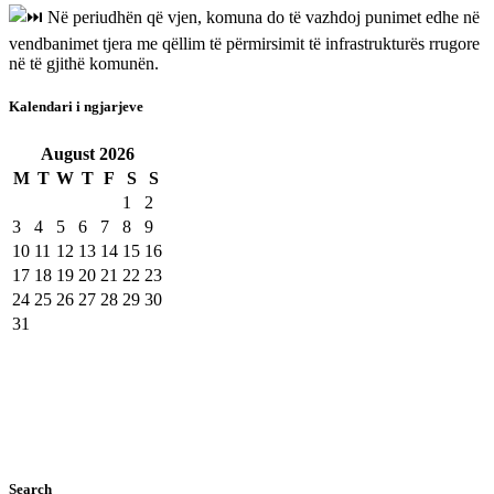
Në periudhën që vjen, komuna do të vazhdoj punimet edhe në
vendbanimet tjera me qëllim të përmirsimit të infrastrukturës rrugore
në të gjithë komunën.
Kalendari i ngjarjeve
August
2026
M
T
W
T
F
S
S
1
2
3
4
5
6
7
8
9
10
11
12
13
14
15
16
17
18
19
20
21
22
23
24
25
26
27
28
29
30
31
Search