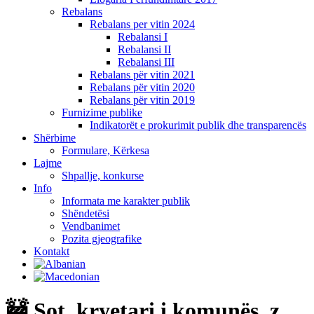
Rebalans
Rebalans per vitin 2024
Rebalansi I
Rebalansi II
Rebalansi III
Rebalans për vitin 2021
Rebalans për vitin 2020
Rebalans për vitin 2019
Furnizime publike
Indikatorët e prokurimit publik dhe transparencës
Shërbime
Formulare, Kërkesa
Lajme
Shpallje, konkurse
Info
Informata me karakter publik
Shëndetësi
Vendbanimet
Pozita gjeografike
Kontakt
🚧 Sot, kryetari i komunës, z.