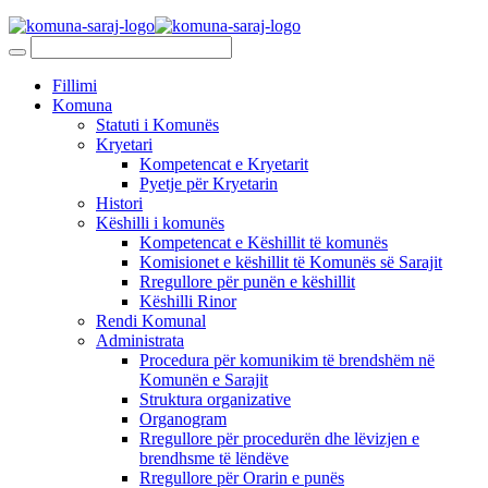
Fillimi
Komuna
Statuti i Komunës
Kryetari
Kompetencat e Kryetarit
Pyetje për Kryetarin
Histori
Këshilli i komunës
Kompetencat e Këshillit të komunës
Komisionet e këshillit të Komunës së Sarajit
Rregullore për punën e këshillit
Këshilli Rinor
Rendi Komunal
Administrata
Procedura për komunikim të brendshëm në
Komunën e Sarajit
Struktura organizative
Organogram
Rregullore për procedurën dhe lëvizjen e
brendhsme të lëndëve
Rregullore për Orarin e punës