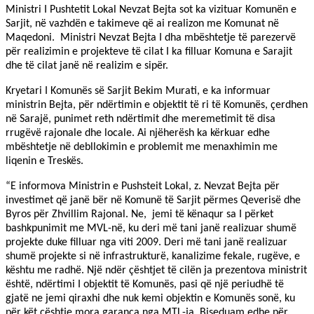
Ministri I Pushtetit Lokal Nevzat Bejta sot ka vizituar Komunën e
Sarjit, në vazhdën e takimeve që ai realizon me Komunat në
Maqedoni.
Ministri Nevzat Bejta I dha mbështetje të parezervë
për realizimin e projekteve të cilat I ka filluar Komuna e Sarajit
dhe të cilat janë në realizim e sipër.
Kryetari I Komunës së Sarjit Bekim Murati, e ka informuar
ministrin Bejta, për ndërtimin e objektit të ri të Komunës, çerdhen
në Sarajë, punimet reth ndërtimit dhe meremetimit të disa
rrugëvë rajonale dhe locale. Ai njëherësh ka kërkuar edhe
mbështetje në debllokimin e problemit me menaxhimin me
liqenin e Treskës.
“E informova Ministrin e Pushsteit Lokal, z. Nevzat Bejta për
investimet që janë bër në Komunë të Sarjit përmes Qeverisë dhe
Byros për Zhvillim Rajonal. Ne,
jemi të kënaqur sa I përket
bashkpunimit me MVL-në, ku deri më tani janë realizuar shumë
projekte duke filluar nga viti 2009. Deri më tani janë realizuar
shumë projekte si në infrastrukturë, kanalizime fekale, rugëve, e
kështu me radhë. Një ndër çështjet të cilën ja prezentova ministrit
është, ndërtimi I objektit të Komunës, pasi që një periudhë të
gjatë ne jemi qiraxhi dhe nuk kemi objektin e Komunës sonë, ku
për kët cështje mora garanca nga MTL-ja. Biseduam edhe për