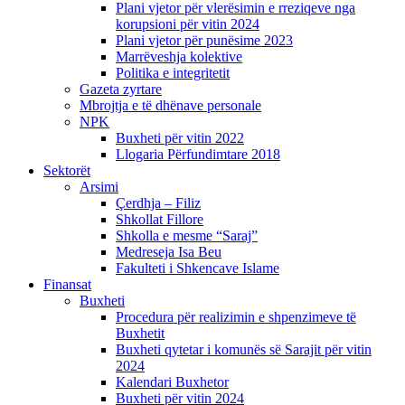
Plani vjetor për vlerësimin e rreziqeve nga
korupsioni për vitin 2024
Plani vjetor për punësime 2023
Marrëveshja kolektive
Politika e integritetit
Gazeta zyrtare
Mbrojtja e të dhënave personale
NPK
Buxheti për vitin 2022
Llogaria Përfundimtare 2018
Sektorët
Arsimi
Çerdhja – Filiz
Shkollat Fillore
Shkolla e mesme “Saraj”
Medreseja Isa Beu
Fakulteti i Shkencave Islame
Finansat
Buxheti
Procedura për realizimin e shpenzimeve të
Buxhetit
Buxheti qytetar i komunës së Sarajit për vitin
2024
Kalendari Buxhetor
Buxheti për vitin 2024