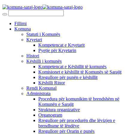
Fillimi
Komuna
Statuti i Komunës
Kryetari
Kompetencat e Kryetarit
Pyetje për Kryetarin
Histori
Këshilli i komunës
Kompetencat e Këshillit të komunës
Komisionet e këshillit të Komunës së Sarajit
Rregullore për punën e këshillit
Këshilli Rinor
Rendi Komunal
Administrata
Procedura për komunikim të brendshëm në
Komunën e Sarajit
Struktura organizative
Organogram
Rregullore për procedurën dhe lëvizjen e
brendhsme të lëndëve
Rregullore për Orarin e punës