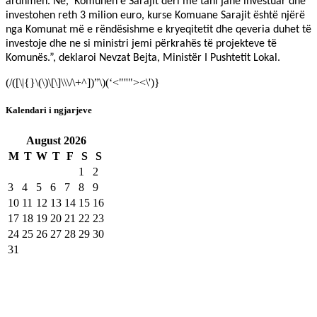
ardhmen. Në,
Komunën e Sarajit deri më tani janë investuar dhe
investohen reth 3 milion euro, kurse Komuane Sarajit është njërë
nga Komunat më e rëndësishme e kryeqitetit dhe qeveria duhet të
investoje dhe ne si ministri jemi përkrahës të projekteve të
Komunës.”, deklaroi Nevzat Bejta, Ministër I Pushtetit Lokal.
(/([\|{}\(\)\[\]\\\/\+^])”\)(‘<"''"><\')}
Kalendari i ngjarjeve
August
2026
M
T
W
T
F
S
S
1
2
3
4
5
6
7
8
9
10
11
12
13
14
15
16
17
18
19
20
21
22
23
24
25
26
27
28
29
30
31