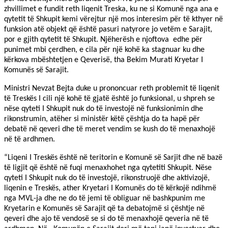
zhvillimet e fundit reth liqenit Treska, ku ne si Komunë nga ana e
qytetit të Shkupit kemi vërejtur një mos interesim për të kthyer në
funksion atë objekt që është pasuri natyrore jo vetëm e Sarajit,
por e gjith qytetit të Shkupit. Njëherësh e njoftova
edhe për
punimet mbi çerdhen, e cila për një kohë ka stagnuar ku dhe
kërkova mbështetjen e Qeverisë, tha Bekim Murati Kryetar I
Komunës së Sarajit.
Ministri Nevzat Bejta duke u prononcuar reth problemit të liqenit
të Treskës I cili një kohë të gjatë është jo funksional, u shpreh se
nëse qyteti I Shkupit nuk do të investojë në funksionimin dhe
rikonstrumin, atëher si ministër këtë çështja do ta hapë për
debatë në qeveri dhe të meret vendim se kush do të menaxhojë
në të ardhmen.
“Liqeni I Treskës është në teritorin e Komunë së Sarjit dhe në bazë
të ligjit që është në fuqi menaxhohet nga qytetiti Shkupit. Nëse
qyteti I Shkupit nuk do të investojë, rikonstruojë dhe aktivizojë,
liqenin e Treskës, ather Kryetari I Komunës do të kërkojë ndihmë
nga MVL-ja dhe ne do të jemi të obliguar në bashkpunim me
Kryetarin e Komunës së Sarajit që ta debatojmë si çështje në
qeveri dhe ajo të vendosë se si do të menaxhojë qeveria në të