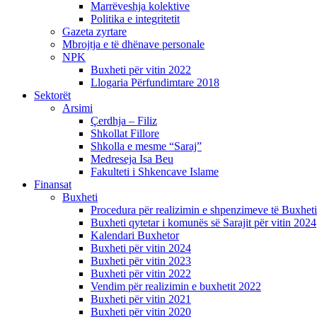
Marrëveshja kolektive
Politika e integritetit
Gazeta zyrtare
Mbrojtja e të dhënave personale
NPK
Buxheti për vitin 2022
Llogaria Përfundimtare 2018
Sektorët
Arsimi
Çerdhja – Filiz
Shkollat Fillore
Shkolla e mesme “Saraj”
Medreseja Isa Beu
Fakulteti i Shkencave Islame
Finansat
Buxheti
Procedura për realizimin e shpenzimeve të Buxheti
Buxheti qytetar i komunës së Sarajit për vitin 2024
Kalendari Buxhetor
Buxheti për vitin 2024
Buxheti për vitin 2023
Buxheti për vitin 2022
Vendim për realizimin e buxhetit 2022
Buxheti për vitin 2021
Buxheti për vitin 2020