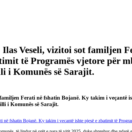
Ilas Veseli, vizitoi sot familjen 
atimit të Programës vjetore për m
li i Komunës së Sarajit.
ot familjen Ferati në fshatin Bojanë. Ky takim i veçantë 
lli i Komunës së Sarajit.
komunës, të lindur në orët e para të vitit 2025, duke shprehur dhe ndarë 