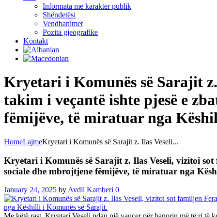
Informata me karakter publik
Shëndetësi
Vendbanimet
Pozita gjeografike
Kontakt
Kryetari i Komunës së Sarajit z. 
takim i veçantë ishte pjesë e zb
fëmijëve, të miratuar nga Këshil
Home
Lajme
Kryetari i Komunës së Sarajit z. Ilas Veseli...
Kryetari i Komunës së Sarajit z. Ilas Veseli, vizitoi s
sociale dhe mbrojtjene fëmijëve, të miratuar nga Këshi
January 24, 2025
by
Avdil Kamberi
0
Me këtë rast, Kryetari Veseli ndau një vaucer për banorin më të ri të 