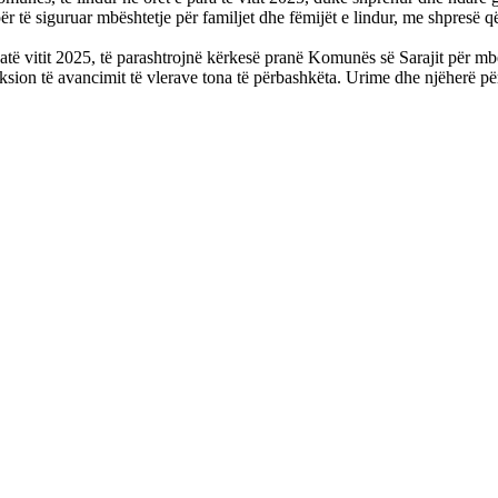
të siguruar mbështetje për familjet dhe fëmijët e lindur, me shpresë që
 gjatë vitit 2025, të parashtrojnë kërkesë pranë Komunës së Sarajit për m
ksion të avancimit të vlerave tona të përbashkëta. Urime dhe njëherë për