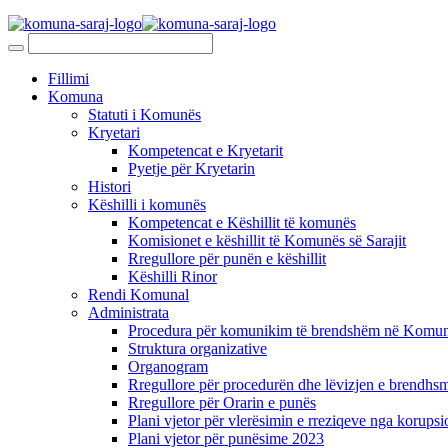
Fillimi
Komuna
Statuti i Komunës
Kryetari
Kompetencat e Kryetarit
Pyetje për Kryetarin
Histori
Këshilli i komunës
Kompetencat e Këshillit të komunës
Komisionet e këshillit të Komunës së Sarajit
Rregullore për punën e këshillit
Këshilli Rinor
Rendi Komunal
Administrata
Procedura për komunikim të brendshëm në Komunë
Struktura organizative
Organogram
Rregullore për procedurën dhe lëvizjen e brendhsm
Rregullore për Orarin e punës
Plani vjetor për vlerësimin e rreziqeve nga korupsi
Plani vjetor për punësime 2023