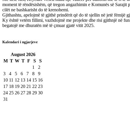
moment të rëndësishëm, që tregon angazhimin e Komunës së Sarajit për 
cilët ne bashkarisht do të krenohemi.
Gjithashtu, apelojmë të gjithë prindërit që do të sjellin në jetë fëmijë
Ky është vetëm fillimi, vazhdojmë me projekte dhe risi gjithnjë në fun
begatojë me dhuratën më të çmuar gjatë vitit 2025.
Kalendari i ngjarjeve
August
2026
M
T
W
T
F
S
S
1
2
3
4
5
6
7
8
9
10
11
12
13
14
15
16
17
18
19
20
21
22
23
24
25
26
27
28
29
30
31