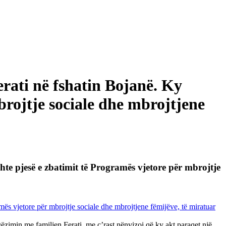
Ferati në fshatin Bojanë. Ky
brojtje sociale dhe mbrojtjene
ishte pjesë e zbatimit të Programës vjetore për mbrojtje
gëzimin me familjen Ferati, me ç’rast nënvizoi që ky akt paraqet një