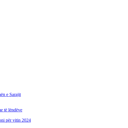
n e Sarajit
e të lëndëve
oni për vitin 2024