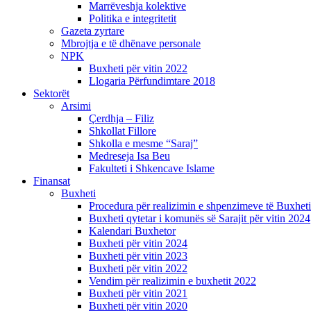
Marrëveshja kolektive
Politika e integritetit
Gazeta zyrtare
Mbrojtja e të dhënave personale
NPK
Buxheti për vitin 2022
Llogaria Përfundimtare 2018
Sektorët
Arsimi
Çerdhja – Filiz
Shkollat Fillore
Shkolla e mesme “Saraj”
Medreseja Isa Beu
Fakulteti i Shkencave Islame
Finansat
Buxheti
Procedura për realizimin e shpenzimeve të Buxheti
Buxheti qytetar i komunës së Sarajit për vitin 2024
Kalendari Buxhetor
Buxheti për vitin 2024
Buxheti për vitin 2023
Buxheti për vitin 2022
Vendim për realizimin e buxhetit 2022
Buxheti për vitin 2021
Buxheti për vitin 2020