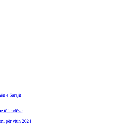
n e Sarajit
e të lëndëve
oni për vitin 2024