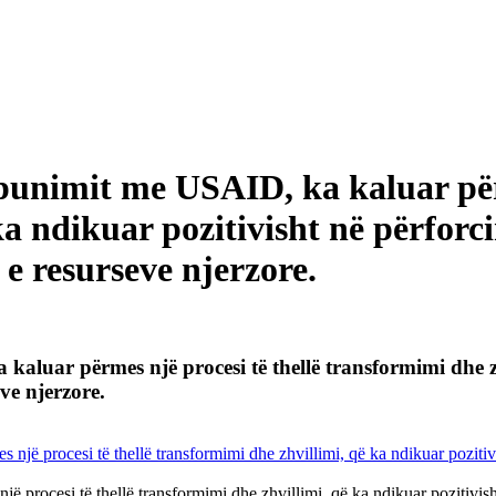
punimit me USAID, ka kaluar përm
a ndikuar pozitivisht në përforc
e resurseve njerzore.
aluar përmes një procesi të thellë transformimi dhe zh
ve njerzore.
procesi të thellë transformimi dhe zhvillimi, që ka ndikuar pozitivish