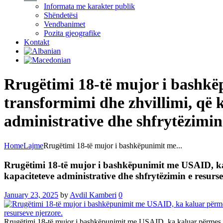
Informata me karakter publik
Shëndetësi
Vendbanimet
Pozita gjeografike
Kontakt
Rrugëtimi 18-të mujor i bashkë
transformimi dhe zhvillimi, që k
administrative dhe shfrytëzimin 
Home
Lajme
Rrugëtimi 18-të mujor i bashkëpunimit me...
Rrugëtimi 18-të mujor i bashkëpunimit me USAID, ka k
kapaciteteve administrative dhe shfrytëzimin e resurse
January 23, 2025
by
Avdil Kamberi
0
Rrugëtimi 18-të mujor i bashkëpunimit me USAID, ka kaluar përmes një 