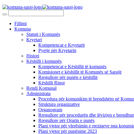
Fillimi
Komuna
Statuti i Komunës
Kryetari
Kompetencat e Kryetarit
Pyetje për Kryetarin
Histori
Këshilli i komunës
Kompetencat e Këshillit të komunës
Komisionet e këshillit të Komunës së Sarajit
Rregullore për punën e këshillit
Këshilli Rinor
Rendi Komunal
Administrata
Procedura për komunikim të brendshëm në Komunë
Struktura organizative
Organogram
Rregullore për procedurën dhe lëvizjen e brendhsm
Rregullore për Orarin e punës
Plani vjetor për vlerësimin e rreziqeve nga korupsi
Plani vjetor për punësime 2023