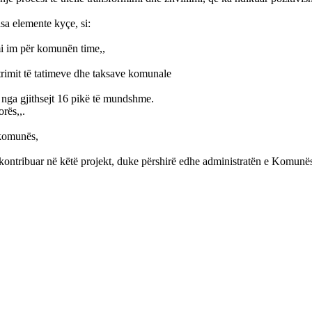
sa elemente kyçe, si:
imi im për komunën time,,
trimit të tatimeve dhe taksave komunale
i nga gjithsejt 16 pikë të mundshme.
rës,,.
 komunës,
 kontribuar në këtë projekt, duke përshirë edhe administratën e Komunës