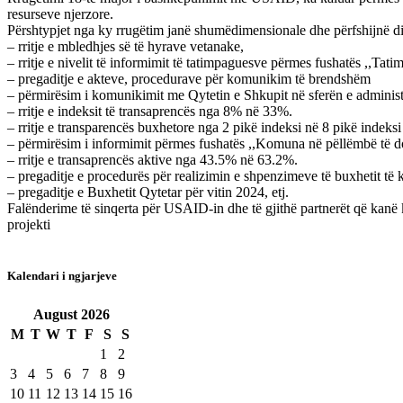
resurseve njerzore.
Përshtypjet nga ky rrugëtim janë shumëdimensionale dhe përfshijnë di
– rritje e mbledhjes së të hyrave vetanake,
– rritje e nivelit të informimit të tatimpaguesve përmes fushatës ,,Tat
– pregaditje e akteve, procedurave për komunikim të brendshëm
– përmirësim i komunikimit me Qytetin e Shkupit në sferën e adminis
– rritje e indeksit të transaprencës nga 8% në 33%.
– rritje e transparencës buxhetore nga 2 pikë indeksi në 8 pikë indeks
– përmirësim i informimit përmes fushatës ,,Komuna në pëllëmbë të do
– rritje e transaprencës aktive nga 43.5% në 63.2%.
– pregaditje e procedurës për realizimin e shpenzimeve të buxhetit të
– pregaditje e Buxhetit Qytetar për vitin 2024, etj.
Falënderime të sinqerta për USAID-in dhe të gjithë partnerët që kanë
projekti
Kalendari i ngjarjeve
August
2026
M
T
W
T
F
S
S
1
2
3
4
5
6
7
8
9
10
11
12
13
14
15
16