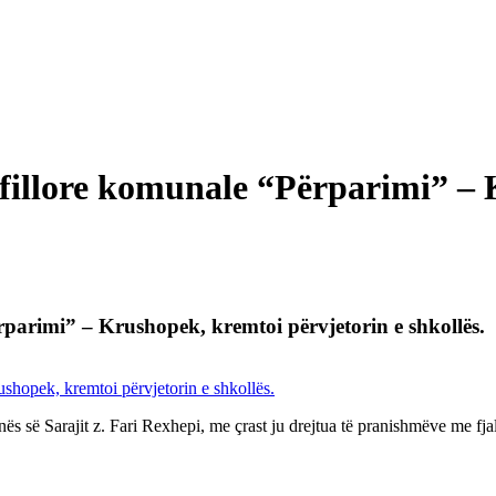
 fillore komunale “Përparimi” –
rparimi” – Krushopek, kremtoi përvjetorin e shkollës.
unës së Sarajit z. Fari Rexhepi, me çrast ju drejtua të pranishmëve me f