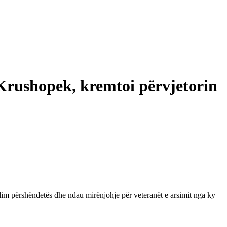
 Krushopek, kremtoi përvjetorin
jalim përshëndetës dhe ndau mirënjohje për veteranët e arsimit nga ky