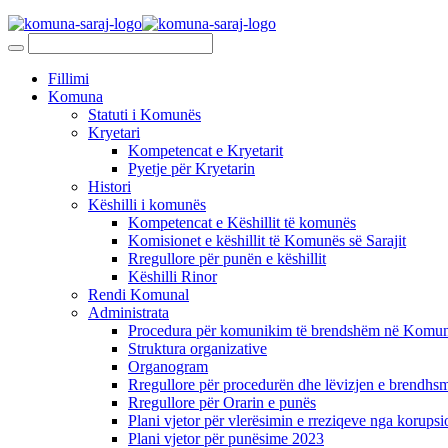
Fillimi
Komuna
Statuti i Komunës
Kryetari
Kompetencat e Kryetarit
Pyetje për Kryetarin
Histori
Këshilli i komunës
Kompetencat e Këshillit të komunës
Komisionet e këshillit të Komunës së Sarajit
Rregullore për punën e këshillit
Këshilli Rinor
Rendi Komunal
Administrata
Procedura për komunikim të brendshëm në Komunë
Struktura organizative
Organogram
Rregullore për procedurën dhe lëvizjen e brendhsm
Rregullore për Orarin e punës
Plani vjetor për vlerësimin e rreziqeve nga korupsi
Plani vjetor për punësime 2023