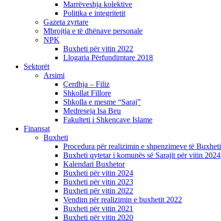
Marrëveshja kolektive
Politika e integritetit
Gazeta zyrtare
Mbrojtja e të dhënave personale
NPK
Buxheti për vitin 2022
Llogaria Përfundimtare 2018
Sektorët
Arsimi
Çerdhja – Filiz
Shkollat Fillore
Shkolla e mesme “Saraj”
Medreseja Isa Beu
Fakulteti i Shkencave Islame
Finansat
Buxheti
Procedura për realizimin e shpenzimeve të Buxheti
Buxheti qytetar i komunës së Sarajit për vitin 2024
Kalendari Buxhetor
Buxheti për vitin 2024
Buxheti për vitin 2023
Buxheti për vitin 2022
Vendim për realizimin e buxhetit 2022
Buxheti për vitin 2021
Buxheti për vitin 2020