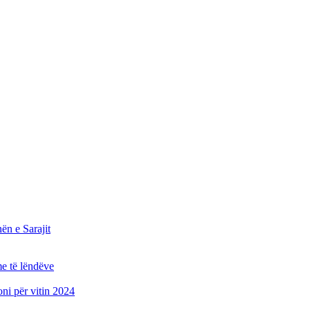
n e Sarajit
e të lëndëve
oni për vitin 2024