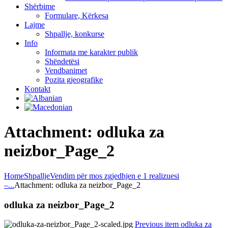
Shërbime
Formulare, Kërkesa
Lajme
Shpallje, konkurse
Info
Informata me karakter publik
Shëndetësi
Vendbanimet
Pozita gjeografike
Kontakt
Attachment: odluka za
neizbor_Page_2
Home
Shpallje
Vendim për mos zgjedhjen e 1 realizuesi
–...
Attachment: odluka za neizbor_Page_2
odluka za neizbor_Page_2
Previous item
odluka za