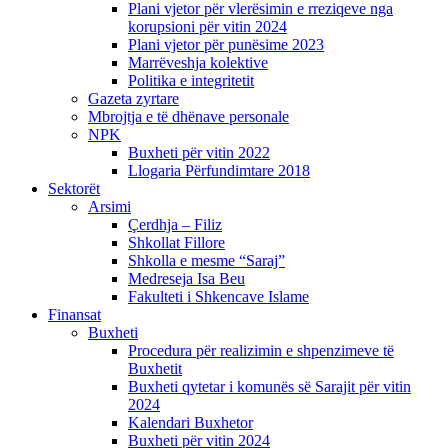
Plani vjetor për vlerësimin e rreziqeve nga
korupsioni për vitin 2024
Plani vjetor për punësime 2023
Marrëveshja kolektive
Politika e integritetit
Gazeta zyrtare
Mbrojtja e të dhënave personale
NPK
Buxheti për vitin 2022
Llogaria Përfundimtare 2018
Sektorët
Arsimi
Çerdhja – Filiz
Shkollat Fillore
Shkolla e mesme “Saraj”
Medreseja Isa Beu
Fakulteti i Shkencave Islame
Finansat
Buxheti
Procedura për realizimin e shpenzimeve të
Buxhetit
Buxheti qytetar i komunës së Sarajit për vitin
2024
Kalendari Buxhetor
Buxheti për vitin 2024