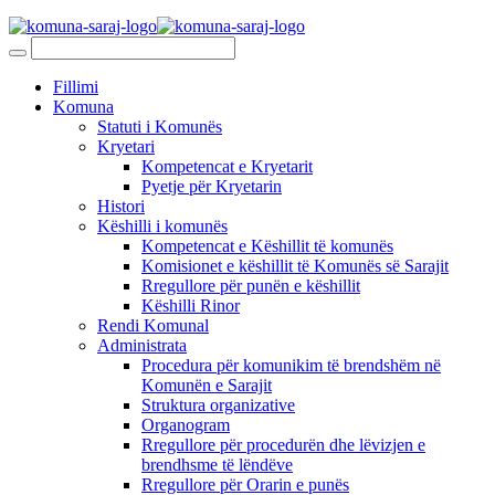
Fillimi
Komuna
Statuti i Komunës
Kryetari
Kompetencat e Kryetarit
Pyetje për Kryetarin
Histori
Këshilli i komunës
Kompetencat e Këshillit të komunës
Komisionet e këshillit të Komunës së Sarajit
Rregullore për punën e këshillit
Këshilli Rinor
Rendi Komunal
Administrata
Procedura për komunikim të brendshëm në
Komunën e Sarajit
Struktura organizative
Organogram
Rregullore për procedurën dhe lëvizjen e
brendhsme të lëndëve
Rregullore për Orarin e punës