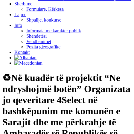
Shërbime
Formulare, Kërkesa
Lajme
Shpallje, konkurse
Info
Informata me karakter publik
Shëndetësi
Vendbanimet
Pozita gjeografike
Kontakt
♻️Në kuadër të projektit “Ne
ndryshojmë botën” Organizata
jo qeveritare 4Select në
bashkëpunim me komunën e
Sarаjit dhe me përkrahje të
Ambasadës së Republikës së