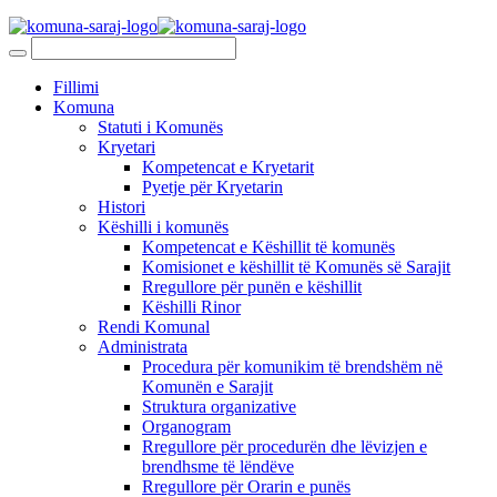
Fillimi
Komuna
Statuti i Komunës
Kryetari
Kompetencat e Kryetarit
Pyetje për Kryetarin
Histori
Këshilli i komunës
Kompetencat e Këshillit të komunës
Komisionet e këshillit të Komunës së Sarajit
Rregullore për punën e këshillit
Këshilli Rinor
Rendi Komunal
Administrata
Procedura për komunikim të brendshëm në
Komunën e Sarajit
Struktura organizative
Organogram
Rregullore për procedurën dhe lëvizjen e
brendhsme të lëndëve
Rregullore për Orarin e punës