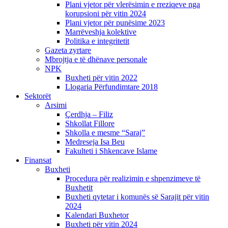
Plani vjetor për vlerësimin e rreziqeve nga
korupsioni për vitin 2024
Plani vjetor për punësime 2023
Marrëveshja kolektive
Politika e integritetit
Gazeta zyrtare
Mbrojtja e të dhënave personale
NPK
Buxheti për vitin 2022
Llogaria Përfundimtare 2018
Sektorët
Arsimi
Çerdhja – Filiz
Shkollat Fillore
Shkolla e mesme “Saraj”
Medreseja Isa Beu
Fakulteti i Shkencave Islame
Finansat
Buxheti
Procedura për realizimin e shpenzimeve të
Buxhetit
Buxheti qytetar i komunës së Sarajit për vitin
2024
Kalendari Buxhetor
Buxheti për vitin 2024