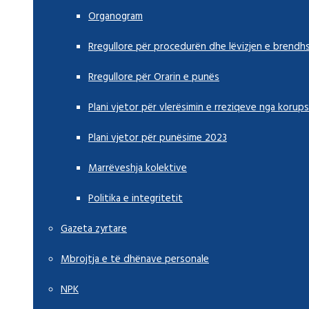
Organogram
Rregullore për procedurën dhe lëvizjen e brend
Rregullore për Orarin e punës
Plani vjetor për vlerësimin e rreziqeve nga korups
Plani vjetor për punësime 2023
Marrëveshja kolektive
Politika e integritetit
Gazeta zyrtare
Mbrojtja e të dhënave personale
NPK