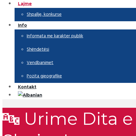
Lajme
Shpallje, konkurse
Info
Informata me karakter publik
Shëndetësi
Vendbanimet
Pozita gjeografike
Kontakt
🔤 Urime Dita e