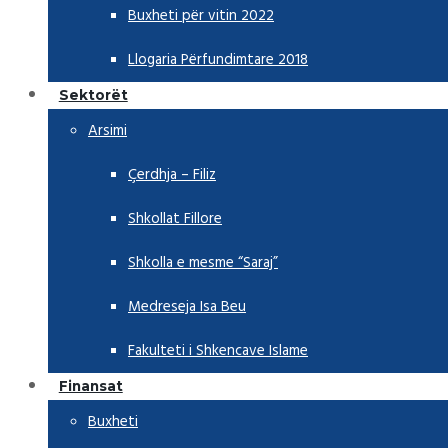
Buxheti për vitin 2022
Llogaria Përfundimtare 2018
Sektorët
Arsimi
Çerdhja – Filiz
Shkollat Fillore
Shkolla e mesme “Saraj”
Medreseja Isa Beu
Fakulteti i Shkencave Islame
Finansat
Buxheti