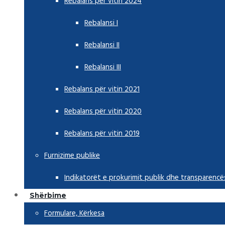
Rebalans per vitin 2024
Rebalansi I
Rebalansi II
Rebalansi III
Rebalans për vitin 2021
Rebalans për vitin 2020
Rebalans për vitin 2019
Furnizime publike
Indikatorët e prokurimit publik dhe transparencë
Shërbime
Formulare, Kërkesa