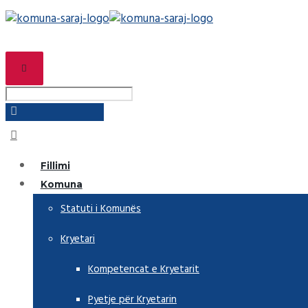
Fillimi
Komuna
Statuti i Komunës
Kryetari
Kompetencat e Kryetarit
Pyetje për Kryetarin