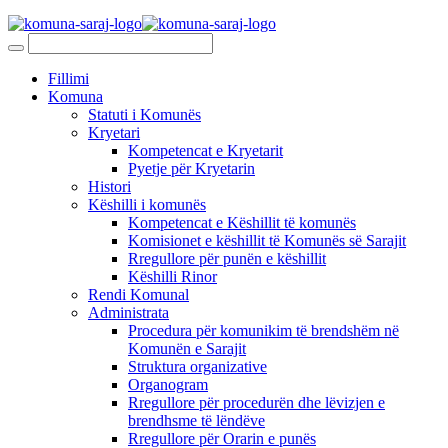
Fillimi
Komuna
Statuti i Komunës
Kryetari
Kompetencat e Kryetarit
Pyetje për Kryetarin
Histori
Këshilli i komunës
Kompetencat e Këshillit të komunës
Komisionet e këshillit të Komunës së Sarajit
Rregullore për punën e këshillit
Këshilli Rinor
Rendi Komunal
Administrata
Procedura për komunikim të brendshëm në
Komunën e Sarajit
Struktura organizative
Organogram
Rregullore për procedurën dhe lëvizjen e
brendhsme të lëndëve
Rregullore për Orarin e punës