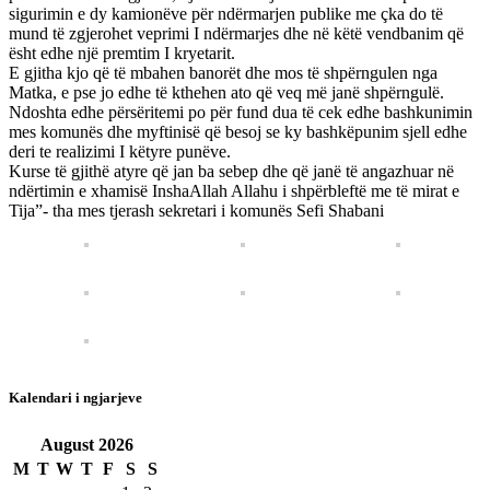
sigurimin e dy kamionëve për ndërmarjen publike me çka do të
mund të zgjerohet veprimi I ndërmarjes dhe në këtë vendbanim që
ësht edhe një premtim I kryetarit.
E gjitha kjo që të mbahen banorët dhe mos të shpërngulen nga
Matka, e pse jo edhe të kthehen ato që veq më janë shpërngulë.
Ndoshta edhe përsëritemi po për fund dua të cek edhe bashkunimin
mes komunës dhe myftinisë që besoj se ky bashkëpunim sjell edhe
deri te realizimi I këtyre punëve.
Kurse të gjithë atyre që jan ba sebep dhe që janë të angazhuar në
ndërtimin e xhamisë InshaAllah Allahu i shpërbleftë me të mirat e
Tija”- tha mes tjerash sekretari i komunës Sefi Shabani
Kalendari i ngjarjeve
August
2026
M
T
W
T
F
S
S