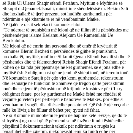
së Reis Ul Ulema Shaqir efendi Fetahun, Myftiun e Myftinisë së
Shkupit dr.Qenan ef.Ismaili, ministrin e shëndetësisë dr. Bekim Sali
dhe hoxhallarë të tjerë prezent, sot hudhën gurthemelin për
ndërtimin e një xhamie të re në vendbanimin Matkë.
Në fjalën e rastit sekretari i komunës shtoi:
“Të nderuar të pranishëm më lejoni që në fillim të ju përshëndes me
përshëndetjen islame Eselamu Alejkum Ue Rametullahi Ue
Berekatuhu.
Më lejoni që në emrin tim personal dhe në emër të kryëtarit të
komunës Blerim Bexheti ti përshëndes të gjithë të pranishmit,
hoxhallarët, myftitë, muftin e Shkupit Qenan Efendi Ismaili si dhe të
përshëndes dhe të falemenderoj Reisin Shaqir Efendi Fetahun, për
kohën që ka nda për pjesmarje në kët gurthemel, se e jona edhe e
myftisë është obligim pasi që ne jemi në shtëpi tonë, në terenin tonë.
Në komunën e Sarajit për çdo vjet kemi gurthemele, rekonstruim
dhe lëshuarje në funkcion të xhamive që tregon qartë përcaktimin
tonë dhe se jemi të përkushtuar në krijimin e kushteve për t’I kry
obligimet fetare, por ky gurthemel në Matkë është me rëndësi të
veçantë jo vetëm për përbërjen e banorëve të Matkës, por edhe si
vendbanim I vogël, dita ditës edhe po shtohet. Që është një veçori e
rallë ku lëvizja ka filluar të bëhet prej qyteti në fshat.
Ne si Komunë mundohemi të jemi në hap me këtë lëvizje, që do të
shfrytëzoj nga rasti që të përmend se në fazën e fundit është edhe
përpilimi I dokumentacionit teknik për ndërtimin e rrugës ku
parashihet edhe zgjerim, njëkohësisht jemi ka fundi edhe për