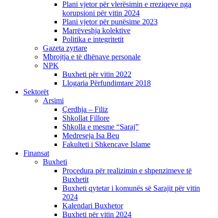
Plani vjetor për vlerësimin e rreziqeve nga
korupsioni për vitin 2024
Plani vjetor për punësime 2023
Marrëveshja kolektive
Politika e integritetit
Gazeta zyrtare
Mbrojtja e të dhënave personale
NPK
Buxheti për vitin 2022
Llogaria Përfundimtare 2018
Sektorët
Arsimi
Çerdhja – Filiz
Shkollat Fillore
Shkolla e mesme “Saraj”
Medreseja Isa Beu
Fakulteti i Shkencave Islame
Finansat
Buxheti
Procedura për realizimin e shpenzimeve të
Buxhetit
Buxheti qytetar i komunës së Sarajit për vitin
2024
Kalendari Buxhetor
Buxheti për vitin 2024