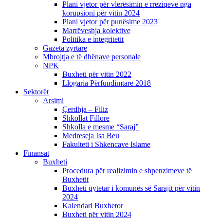
Plani vjetor për vlerësimin e rreziqeve nga
korupsioni për vitin 2024
Plani vjetor për punësime 2023
Marrëveshja kolektive
Politika e integritetit
Gazeta zyrtare
Mbrojtja e të dhënave personale
NPK
Buxheti për vitin 2022
Llogaria Përfundimtare 2018
Sektorët
Arsimi
Çerdhja – Filiz
Shkollat Fillore
Shkolla e mesme “Saraj”
Medreseja Isa Beu
Fakulteti i Shkencave Islame
Finansat
Buxheti
Procedura për realizimin e shpenzimeve të
Buxhetit
Buxheti qytetar i komunës së Sarajit për vitin
2024
Kalendari Buxhetor
Buxheti për vitin 2024