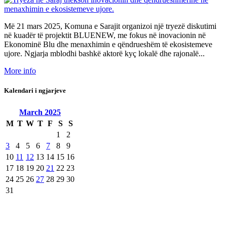
Më 21 mars 2025, Komuna e Sarajit organizoi një tryezë diskutimi
në kuadër të projektit BLUENEW, me fokus në inovacionin në
Ekonominë Blu dhe menaxhimin e qëndrueshëm të ekosistemeve
ujore. Ngjarja mblodhi bashkë aktorë kyç lokalë dhe rajonalë...
More info
Kalendari i ngjarjeve
March
2025
M
T
W
T
F
S
S
1
2
3
4
5
6
7
8
9
10
11
12
13
14
15
16
17
18
19
20
21
22
23
24
25
26
27
28
29
30
31