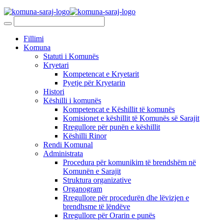
Fillimi
Komuna
Statuti i Komunës
Kryetari
Kompetencat e Kryetarit
Pyetje për Kryetarin
Histori
Këshilli i komunës
Kompetencat e Këshillit të komunës
Komisionet e këshillit të Komunës së Sarajit
Rregullore për punën e këshillit
Këshilli Rinor
Rendi Komunal
Administrata
Procedura për komunikim të brendshëm në
Komunën e Sarajit
Struktura organizative
Organogram
Rregullore për procedurën dhe lëvizjen e
brendhsme të lëndëve
Rregullore për Orarin e punës