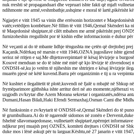
nuk rreshti së propaganduari dhe vepruari ishte fakti që mjaft vulln
ndihmonte me armë,veshmbathje,ushqime e moral të lartë,pikërisht këta 
Ngjarjet e vitit 1945 sa vinin dhe errësonin horizontet e Maqedonisë
vatër,vetëdijen kombëtare.Në fillim të vitit 1946,Qemal Skënderi ka
të Maqedonisë shqiptare,të cilët mbahen me armë pikërisht prej ONDSH
furnizoheshin rregullisht por të kishin edhe informacionin e duhur për
Në veçanti ai do të mbante lidhje tëngushta me çetën që drejtohej pre
Kaçanik.Ndërkaq në marsin e vitit 1946,OZNA jugosllave ishte gjendu
serioz në rritjen e saj.Me dhjetraverpimtarë të kësaj lëvizjeje u bur
Kosovë menduan se do të ishte më mirë që kjo lëvizje të zhvendosej 
ONDSH-së,ku jo vetëm të njiheshin me shtrirjen e kësaj lëvizjeje ile
muarën pjesë në këtë kuvend.Barra për organizimin e tij u ra verpimt
Në kushtet e ilegalitetit të plotë,kuvendi në fjalë u mbajtë në Shkup
frymëparimore gjithshka ishte arritur deri në ato momente,njëherazi 
uzgjodh zv/krytar dhe Azem Morana sekretar i organizatës,ndërsa 
Dumani,Hasan Bilali,Haki Efendi Sermaxhaj,Osman Cami dhe Midha
Në funksionin e zv/krytarit të ONDSH-së,Qemal Skënderi do të punonte
të grumbulluara.Ai do të ngarendë sidomos në zonën e Dervenit,duke u 
fshehtë sllavomaqedonase, vullnetarët shqiptarë,npërmjet informatave që
ndjkeur prej muajsh prej OZNËS, komiteti drejtues i ONDSH në Shkup d
duke mos i lënë askujt për tu larguar.Kështu,në 27 janarin e vitit 19