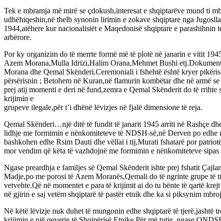
Tek e mbramja më mirë se çdokush,interesat e shqiptarëve mund ti mbr
udhëhiqeshin,në thelb synonin lirimin e zokave shqiptare nga Jugosllavi
1944,atëhere kur nacionalistët e Maqedonisë shqiptare e parashihnin tej
arbërore.
Por ky organizim do të merrte formë më të plotë në janarin e vitit 194
Azem Morana,Mulla Idrizi,Halim Orana,Mehmet Bushi etj.Dokumente të p
Morana dhe Qemal Skënderi.Ceremoniali i fshehtë është kryer pikëri
përsërisnin ; Betohem në Kuran,në flamurin kombëtar dhe në armë se 
prej atij momenti e deri në fund,zemra e Qemal Skënderit do të rrihte 
krijimin e
grupeve ilegale,për t’i dhënë lëvizjes në fjalë dimensione të reja.
Qemal Skënderi…një ditë të fundit të janarit 1945 arriti në Rashçe dhe
lidhje me formimin e nënkomiteteve të NDSH-së,në Derven po edhe në 
bashkohen edhe Rsim Dauti dhe vëllai i tij,Murati fshatarë por patrio
mor vendim që këta të vazhdojnë me formimin e nënkomiteteve sipas sist
Ngase preardhja e familjes së Qemal Skënderit ishte prej fshatit Çajlan
Madje,po me porosi të Azem Moranës,Qemali do të ngrinte grupe të till
vetvehte.Që në momentet e para të krijimit ai do tu bënte të qartë kre
në gjirin e saj vetëm shqiptarë të pastër etnik dhe ka si piksynim mbro
Në këtë lëvizje nuk duhet të mungonin edhe shqiptarë të tjerë,jashtë tr
krijimin e një qeverie të Shqipërisë Etnike.Për më tutje, ngase ONDSH,l