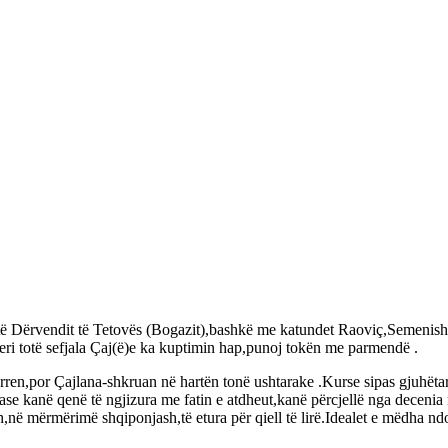
 të Dërvendit të Tetovës (Bogazit),bashkë me katundet Raoviç,Semenish
eri totë sefjala Çaj(ë)e ka kuptimin hap,punoj tokën me parmendë .
rren,por Çajlana-shkruan në hartën tonë ushtarake .Kurse sipas gjuhëtari
ase kanë qenë të ngjizura me fatin e atdheut,kanë përcjellë nga deceni
,në mërmërimë shqiponjash,të etura për qiell të lirë.Idealet e mëdha ndo