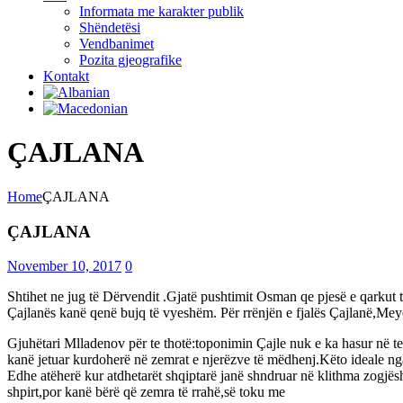
Informata me karakter publik
Shëndetësi
Vendbanimet
Pozita gjeografike
Kontakt
ÇAJLANA
Home
ÇAJLANA
ÇAJLANA
November 10, 2017
0
Shtihet ne jug të Dërvendit .Gjatë pushtimit Osman qe pjesë e qarkut
Çajlanës kanë qenë bujq të vyeshëm. Për rrënjën e fjalës Çajlanë,Mey
Gjuhëtari Mlladenov për te thotë:toponimin Çajle nuk e ka hasur në te
kanë jetuar kurdoherë në zemrat e njerëzve të mëdhenj.Këto ideale ng
Edhe atëherë kur atdhetarët shqiptarë janë shndruar në klithma zogjësh
shpirt,por kanë bërë që zemra të rrahë,së toku me