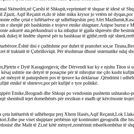
l Skënedrit,në Çarshi të Shkupit,veprimtarë të shquar të idesë së Shqi
l Zjazit, Aqif Reçanit et,do të ishte miku krysor jo vetëm në dyqan,por
monte edhe çetat e luftëtarëve që udhëhiqeshin prej Afet Mazllumit,Kasa
in e shenjtë për bashkimin e trojeve etnike shiqptare.Anipse burrat e 
igonte askurrë ata,përkundrazi u ka mbajtur të gjalla shpresën dhe besim
 dukej të lindëte shpresë për tu bashkuar të gjithë,rreth një shteti,rret
tarbërore.Është disi e çuditshme por duhet të pranohet sot,se Tirana,Be
t të traktatit të Çubrilloviqit. Për tëushtruar dhunë sistematike ndaj 
im,Pjetrin e Dytë Karagjorgjeviç dhe Dërvendi kur ky e njohu Titon si
 kësaj ushtrie me detyrë të posaçme për të mbrojtur me çdo kusht kufijtë
ë mënyrë të paturpshem pos të tjerave ka deklaruar .Qëndrimi i udhëh
jtë etnikë të shteteve,por për kufijtë e tyre politikë.
Shqipëri Etnike,Beogradi dhe Shkupi po vendosnin pushtetin ushtarako-
ë shembull tejet domethënës për rrezikun e madh që kërcënonte trojet s
çeta lutëtarësh të udhëhequr prej Xhem Hasës,Aqif Reçanit,Lok Llakav
tori.Edhe pse viset shqiptare përbënin një kontinuitet gjeografik dhe his
edonisë dhe Malit të Zi,në këtë mënyrë,zemërimit mbarëkombëtar të shqi