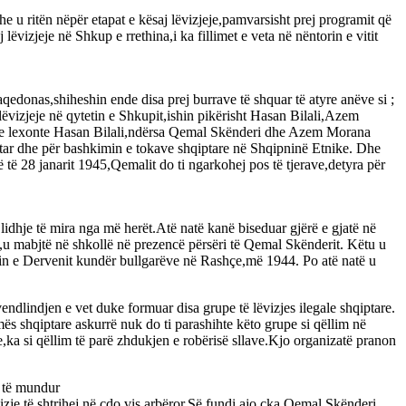
u ritën nëpër etapat e kësaj lëvizjeje,pamvarsisht prej programit që
vizjeje në Shkup e rrethina,i ka fillimet e veta në nëntorin e vitit
qedonas,shiheshin ende disa prej burrave të shquar të atyre anëve si ;
vizjeje në qytetin e Shkupit,ishin pikërisht Hasan Bilali,Azem
m e lexonte Hasan Bilali,ndërsa Qemal Skënderi dhe Azem Morana
tar dhe për bashkimin e tokave shqiptare në Shqipninë Etnike. Dhe
të 28 janarit 1945,Qemalit do ti ngarkohej pos të tjerave,detyra për
lidhje të mira nga më herët.Atë natë kanë biseduar gjërë e gjatë në
u mabjtë në shkollë në prezencë përsëri të Qemal Skënderit. Këtu u
imin e Dervenit kundër bullgarëve në Rashçe,më 1944. Po atë natë u
endlindjen e vet duke formuar disa grupe të lëvizjes ilegale shqiptare.
s shqiptare askurrë nuk do ti parashihte këto grupe si qëllim në
e,ka si qëllim të parë zhdukjen e robërisë sllave.Kjo organizatë pranon
n të mundur
vizje të shtrihej në çdo vis arbëror.Së fundi,ajo çka Qemal Skënderi