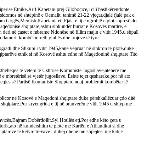
përisë Etnike.Arif Kapetani prej Glloboçice,i cili bashkërendonte
 sidomos në shtëpinë e Qemalit, tanimë 21-22 vjeçar,djalë fjalë pak e
m Gogës,Memish Kapetanit etj.Fjala e tij e ngrohtë e plot shpresë do
Maqedonisë shqiptare,ashtu sinkundër burrat e Kosovës martire, e
in deri në çastet e mbrame.Ndonëse në fillim majin e vitit 1945,u shpall
h flamurit kombëtar,rreth gjuhës dhe trojeve të tyre.
ogradi dhe Shkupi i vitit 1945,kanë vepruar në sinkron të plotë,duke
shqiptarëve etnik si në Kosovë ashtu edhe në Maqedoninë shqiptare,Tito
 udhëheqës të vetëm të Ushtrisë Komuniste Jugosllave,atëherë me
 e mbretërisë së vjetër jugosllave. Është tejet qesharake,por në ato
eqjes së Partisë Komuniste Shqiptare ndaj problemit kombëtar të
policor në Kosovë e Maqedoni shqiptare,duke përshkallëzuar çdo ditë
hqiptare.Por kryengritja e tij në pranverën e vitit 1945 u shtyp me
icës,Bajram Dobërdollit,Syl Hotllës etj.Por edhe këto çeta u
torik,ato në kundërshtim të plotë me Kartën e Atllantikut si dhe
ptarëve të këtyre trevave i duhej dhënë me shpejtësi një kahje