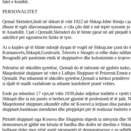
fatet e kombit.
PERSONALITET
Qemal Skënderi,lindi në shkurt të vitit 1922 në Shkup.Ishte fëmija i p
dhune të egër sllavomaqedonase, e cila çdo ditë e më tepër synonte jo
të Anadollit. I jati i Qemalit,Skënderi do të bënte pjesë në atë pleja
sakrificë për egzistencën fizike të tyre.
Ai u kujdes që të blinte ndonjë dyqan të vogël në Shkup,me çrast do t
Kumanovës,Shkupit,Gostivarit, Tetovës e Strugës si edhe duke ndihmu
Beogradit për pastrimin etnik të shqiptarëve dhe kolonizimin e trojeve
Ndonëse në shkollën qytetëse, Qemali do të mësonte në gjuhën turke,ai 
Maqedonisë shqiptare në vitet e Lidhjes Shqiptare të Prizrenit.Emrat 
Qemalit. Pas mbarimit të shkollës qytetëse,Qemali u kërkoi prindërve t
si djalë të madh vazhdonte ta mbante kurdoherë pranë vehtes.
Ende pa mbushur 17 vjet,në vitin 1939,duke ndjekur traditën e vjetër 
Shkupit dhe ia nis punës si berber,në gjurmë të profesionit të të jati
Maqedonisë shqiptare,sikundër edhe në Kosovë,u krijuan disa parakusht
shqiptarë,bashkuan mendimet dhe përpjekjet për të realizuar ëndrrën e 
Ptriotët shqiptarë nga Kosova dhe Shqipëria shpesh ia mësynin dhe Sh
demostrues,të gjithë me kësula të bardha dhe dolën në sheshin e Shku
bullgare,duke mos zënë asnjë pjesmarrës të demonstruesve e as udhëheq