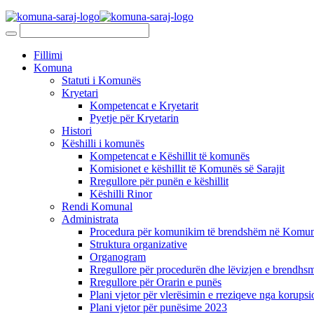
Fillimi
Komuna
Statuti i Komunës
Kryetari
Kompetencat e Kryetarit
Pyetje për Kryetarin
Histori
Këshilli i komunës
Kompetencat e Këshillit të komunës
Komisionet e këshillit të Komunës së Sarajit
Rregullore për punën e këshillit
Këshilli Rinor
Rendi Komunal
Administrata
Procedura për komunikim të brendshëm në Komunë
Struktura organizative
Organogram
Rregullore për procedurën dhe lëvizjen e brendhsm
Rregullore për Orarin e punës
Plani vjetor për vlerësimin e rreziqeve nga korupsi
Plani vjetor për punësime 2023