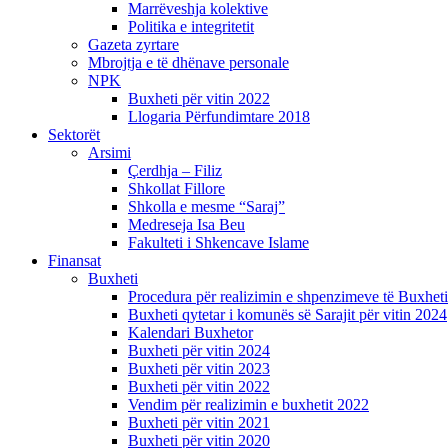
Marrëveshja kolektive
Politika e integritetit
Gazeta zyrtare
Mbrojtja e të dhënave personale
NPK
Buxheti për vitin 2022
Llogaria Përfundimtare 2018
Sektorët
Arsimi
Çerdhja – Filiz
Shkollat Fillore
Shkolla e mesme “Saraj”
Medreseja Isa Beu
Fakulteti i Shkencave Islame
Finansat
Buxheti
Procedura për realizimin e shpenzimeve të Buxheti
Buxheti qytetar i komunës së Sarajit për vitin 2024
Kalendari Buxhetor
Buxheti për vitin 2024
Buxheti për vitin 2023
Buxheti për vitin 2022
Vendim për realizimin e buxhetit 2022
Buxheti për vitin 2021
Buxheti për vitin 2020