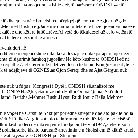
rë regjimin sllavomaqedonas.Ishte detyrë parësore e ONDSH-së të
hellë dhe qetësinë e brendshme përpiqej që tëmbante zgjuar në çdo
Mehmet Bushin etj.Janë me qindra luftëtarë të lirisë që enden maleve
alëve dhe këtyre luftëtarëve.Ai vetë do tëkujdesej që at jo vetëm të
nal të tërë njerzor dhe armësh.
rvenit deri në
itjen e menjëhershme ndaj kësaj lëvizjeje duke paraparë një rrezik
fshehta të sigurimit famkeq jugosllav.Në këto kushte të ONDSH-së në
eqi dhe Ajet Gërguri të cilët vendosën të bënin Kongresin e dytë të
hkak të ndejkjeve të OZNËS,as Gjon Sereqi dhe as Ajet Gërguri nuk
guante,nuk u frigua. Kongresi i Dytë i ONDSH-së,analizoi me
si i ri i ONDSH-së,kryetar u zgjodh Halim Orana,Qemal Skënderi
ën Hamdi Berisha,Mehmet Bushi,Hysni Rudi,Jonuz Balla,Mehmet
 e vogël në Çarshi të Shkupit,por edhe shtëpinë dhe ato pak të holla
inë Etnike.Ai gjithshtu do të informonte mbi lëvizjet e policisë së
dhur kështu deri në mbrëmjen e fundjanarit të vitit1947,atëherë kur i
licia,serbe kishte paraparë arrestimin e njëkohshëm të gjithë grupit
hëheqësit kryesorë të ONDSH për Shkupin.