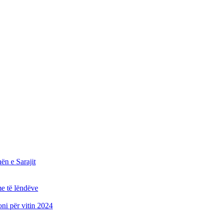
n e Sarajit
e të lëndëve
oni për vitin 2024