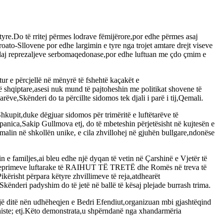
tyre.Do të rritej përmes lodrave fëmijërore,por edhe përmes asaj
oato-Sllovene por edhe largimin e tyre nga trojet amtare drejt viseve
an ndaj reprezaljeve serbomaqedonase,por edhe luftuan me çdo çmim e
ur e përcjellë në mënyrë të fshehtë kaçakët e
shqiptare,asesi nuk mund të pajtoheshin me politikat shovene të
ëve,Skënderi do ta përcillte sidomos tek djali i parë i tij,Qemali.
hkupit,duke dëgjuar sidomos për trimëritë e luftëtarëve të
panica,Sakip Gullmova etj, do të mbeteshin përjetësisht në kujtesën e
emalin në shkollën unike, e cila zhvillohej në gjuhën bullgare,ndonëse
 e familjes,ai bleu edhe një dyqan të vetin në Çarshinë e Vjetër të
ave të veprimeve luftarake të RAIHUT TË TRETË dhe Romës në treva të
ërisht përpara këtyre zhvillimeve të reja,atdhearët
kënderi padyshim do të jetë në ballë të kësaj plejade burrash trima.
një ditë nën udhëheqjen e Bedri Efendiut,organizuan mbi gjashtëqind
histe; etj.Këto demonstrata,u shpërndanë nga xhandarmëria