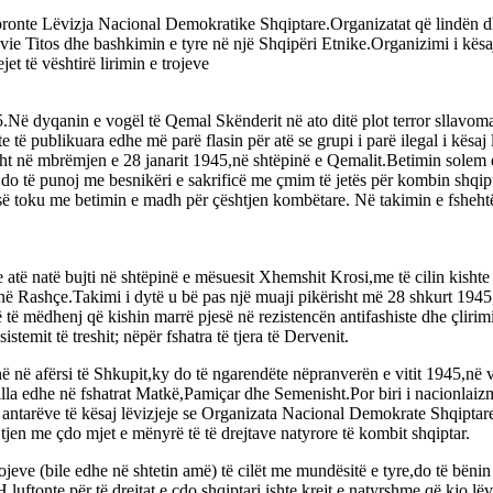
onte Lëvizja Nacional Demokratike Shqiptare.Organizatat që lindën dhe 
e Titos dhe bashkimin e tyre në një Shqipëri Etnike.Organizimi i kësaj lë
et të vështirë lirimin e trojeve
5.Në dyqanin e vogël të Qemal Skënderit në ato ditë plot terror sllavoma
ublikuara edhe më parë flasin për atë se grupi i parë ilegal i kësaj lë
sht në mbrëmjen e 28 janarit 1945,në shtëpinë e Qemalit.Betimin sole
do të punoj me besnikëri e sakrificë me çmim të jetës për kombin shqip
së toku me betimin e madh për çështjen kombëtare. Në takimin e fshehtë 
 atë natë bujti në shtëpinë e mësuesit Xhemshit Krosi,me të cilin kishte 
Rashçe.Takimi i dytë u bë pas një muaji pikërisht më 28 shkurt 1945,
të të mëdhenj që kishin marrë pjesë në rezistencën antifashiste dhe çlir
emit të treshit; nëpër fshatra të tjera të Dervenit.
ë në afërsi të Shkupit,ky do të ngarendëte nëpranverën e vitit 1945,në v
a edhe në fshatrat Matkë,Pamiçar dhe Semenisht.Por biri i nacionlaizmë
jt antarëve të kësaj lëvizjeje se Organizata Nacional Demokrate Shqiptar
jtjen me çdo mjet e mënyrë të të drejtave natyrore të kombit shqiptar.
ojeve (bile edhe në shtetin amë) të cilët me mundësitë e tyre,do të bëni
uftonte për të drejtat e çdo shqiptari ishte krejt e natyrshme që kjo lë