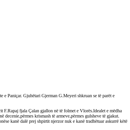
te e Paniçar. Gjuhëtari Gjerman G.Meyeri shkruan se të parët e
t F.Rapaj fjala Çalan gjallon në të folmet e Vlorës.Idealet e mëdha
a në decenie,përmes krismash të armeve,përmes gulsheve të gjakut.
nëse kanë dalë prej shpirtit njerzor nuk e kanë tradhëtuar askurrë këtë