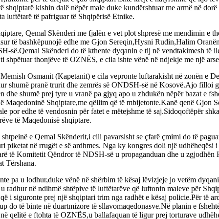
etarë shqiptarë kishin dalë nëpër male duke kundërshtuar me armë në do
luftëtarë të pafriguar të Shqipërisë Etnike.
shqiptare, Qemal Skënderi me fjalën e vet plot shpresë me mendimin e t
 nisur të bashkëpunojë edhe me Gjon Sereqin,Hysni Rudin,Halim Oranën,
-së.Qemal Skënderi do të kthente dyqanin e tij në vendtakimesh të ileg
 ti shpëtuar thonjëve të OZNËS, e cila ishte vënë në ndjekje me një arse
j Memish Osmanit (Kapetanit) e cila vepronte luftarakisht në zonën e De
r shumë pranë trurit dhe zemrës së ONDSH-së në Kosovë.Ajo filloi god
gosën dhe shumë prej tyre u vranë pa gjyq apo u zhdukën nëpër bazat e 
në Maqedoninë Shqiptare,me qëllim që të mbijetonte.Kanë qenë Gjon Serr
gale por edhe të vendosnin për fatet e mëtejshme të saj.Sidoqoftëpër s
arëve të Maqedonisë shqiptare.
 në shtpeinë e Qemal Skënderit,i cili pavarsisht se çfarë çmimi do të pa
vuri piketat në rrugët e së ardhmes. Nga ky kongres doli një udhëheqë
antarë të Komitetit Qëndror të NDSH-së u propaganduan dhe u zgjodh
t Tërshana.
 pa u lodhur,duke vënë në shërbim të kësaj lëvizjeje jo vetëm dyqanin
radhur në ndihmë shtëpive të luftëtarëve që luftonin maleve për Shqipër
 i siguronte prej një shqiptari trim nga radhët e kësaj policie.Për të ar
o të binte në duartmizore të sllavomaqedonasve.Në planin e fshehtë po
47,në qelitë e ftohta të OZNËS,u ballafaquan të ligur prej torturave ud