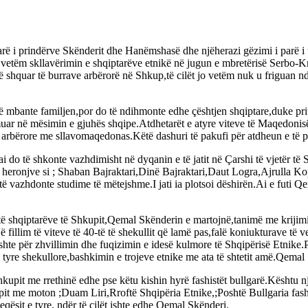
arë i prindërve Skënderit dhe Hanëmshasë dhe njëherazi gëzimi i parë i 
 vetëm skllavërimin e shqiptarëve etnikë në jugun e mbretërisë Serbo-Kr
dë të shquar të burrave arbërorë në Shkup,të cilët jo vetëm nuk u frigu
ë mbante familjen,por do të ndihmonte edhe çështjen shqiptare,duke prit
ar në mësimin e gjuhës shqipe.Atdhetarët e atyre viteve të Maqedonisë 
 arbërore me sllavomaqedonas.Këtë dashuri të pakufi për atdheun e të par
do të shkonte vazhdimisht në dyqanin e të jatit në Çarshi të vjetër të S
e heronjve si ; Shaban Bajraktari,Dinë Bajraktari,Daut Logra,Ajrulla Ko
ë vazhdonte studime të mëtejshme.I jati ia plotsoi dëshirën.Ai e futi Q
të shqiptarëve të Shkupit,Qemal Skënderin e martojnë,tanimë me krijimin
t. Në fillim të viteve të 40-të të shekullit që lamë pas,falë koniuktur
e për zhvillimin dhe fuqizimin e idesë kulmore të Shqipërisë Etnike.Pik
tyre shekullore,bashkimin e trojeve etnike me ata të shtetit amë.Qemal S
kupit me rrethinë edhe pse këtu kishin hyrë fashistët bullgarë.Kështu 
pit me moton ;Duam Liri,Rroftë Shqipëria Etnike,;Poshtë Bullgaria fas
ësit e tyre, ndër të cilët ishte edhe Qemal Skënderi.