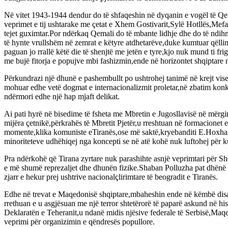
Në vitet 1943-1944 dendur do të shfaqeshin në dyqanin e vogël të Qema
veprimet e tij ushtarake me çetat e Xhem Gostivarit,Sylë Hotllës,Mefai
tejet guximtar.Por ndërkaq Qemali do të mbante lidhje dhe do të ndih
të hynte vrullshëm në zemrat e këtyre atdhetarëve,duke kumtuar qëllim
paguan jo rrallë këtë die të shenjtë me jetën e tyre,kjo nuk mund ti fr
me bujë fitorja e popujve mbi fashizmin,ende në horizontet shqiptare nuk
Përkundrazi një dhunë e pashembullt po ushtrohej tanimë në krejt vise
mohuar edhe vetë dogmat e internacionalizmit proletar,në zbatim konkre
ndërmori edhe një hap mjaft delikat.
Ai pati hyrë në bisedime të fsheta me Mbretin e Jugosllavisë në mërg
mijëra çetnikë,përkrahës të Mbretit Pjetër,u rreshtuan në formacionet e
momente,klika komuniste eTiranës,ose më saktë,kryebanditi E.Hoxha,n
minoriteteve udhëhiqej nga koncepti se në atë kohë nuk luftohej për kufi
Pra ndërkohë që Tirana zyrtare nuk parashihte asnjë veprimtari për 
e më shumë reprezaljet dhe dhunën fizike.Shaban Polluzha pat dhënë nj
zjarr e hekur prej ushtrive nacionalçlirimtare të beogradit e Tiranës.
Edhe në trevat e Maqedonisë shqiptare,mbaheshin ende në këmbë disa 
rrethuan e u asgjësuan me një terror shtetërorë të paparë askund në his
Deklaratën e Teheranit,u ndanë midis njësive federale të Serbisë,Maq
veprimi për organizimin e qëndresës popullore.