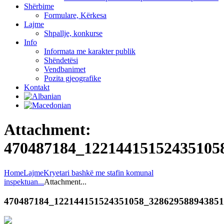
Shërbime
Formulare, Kërkesa
Lajme
Shpallje, konkurse
Info
Informata me karakter publik
Shëndetësi
Vendbanimet
Pozita gjeografike
Kontakt
Attachment:
470487184_12214415152435105
Home
Lajme
Kryetari bashkë me stafin komunal
inspektuan...
Attachment...
470487184_122144151524351058_32862958894385