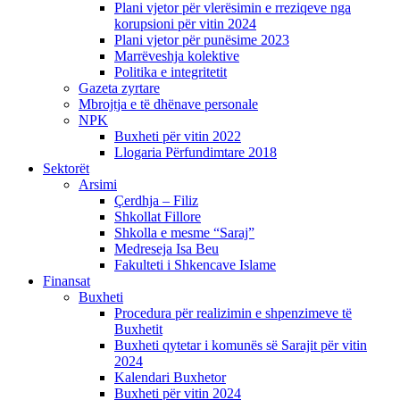
Plani vjetor për vlerësimin e rreziqeve nga
korupsioni për vitin 2024
Plani vjetor për punësime 2023
Marrëveshja kolektive
Politika e integritetit
Gazeta zyrtare
Mbrojtja e të dhënave personale
NPK
Buxheti për vitin 2022
Llogaria Përfundimtare 2018
Sektorët
Arsimi
Çerdhja – Filiz
Shkollat Fillore
Shkolla e mesme “Saraj”
Medreseja Isa Beu
Fakulteti i Shkencave Islame
Finansat
Buxheti
Procedura për realizimin e shpenzimeve të
Buxhetit
Buxheti qytetar i komunës së Sarajit për vitin
2024
Kalendari Buxhetor
Buxheti për vitin 2024