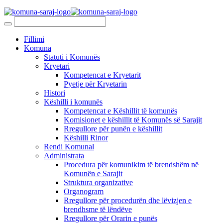
Fillimi
Komuna
Statuti i Komunës
Kryetari
Kompetencat e Kryetarit
Pyetje për Kryetarin
Histori
Këshilli i komunës
Kompetencat e Këshillit të komunës
Komisionet e këshillit të Komunës së Sarajit
Rregullore për punën e këshillit
Këshilli Rinor
Rendi Komunal
Administrata
Procedura për komunikim të brendshëm në
Komunën e Sarajit
Struktura organizative
Organogram
Rregullore për procedurën dhe lëvizjen e
brendhsme të lëndëve
Rregullore për Orarin e punës