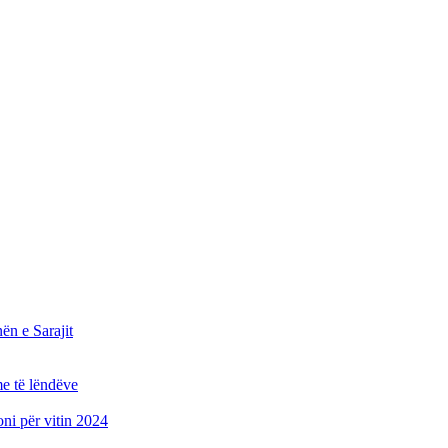
n e Sarajit
e të lëndëve
oni për vitin 2024