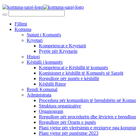
Fillimi
Komuna
Statuti i Komunës
Kryetari
Kompetencat e Kryetarit
Pyetje për Kryetarin
Histori
Këshilli i komunës
Kompetencat e Këshillit të komunës
Komisionet e këshillit të Komunës së Sarajit
Rregullore për punën e këshillit
Këshilli Rinor
Rendi Komunal
Administrata
Procedura për komunikim të brendshëm në Komunë
Struktura organizative
Organogram
Rregullore për procedurën dhe lëvizjen e brendhsm
Rregullore për Orarin e punës
Plani vjetor për vlerësimin e rreziqeve nga korupsi
Plani vjetor për punësime 2023