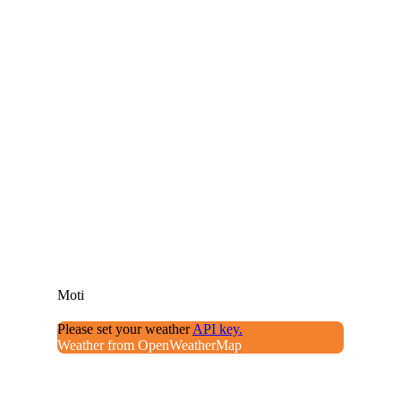
Moti
Please set your weather
API key.
Weather from OpenWeatherMap