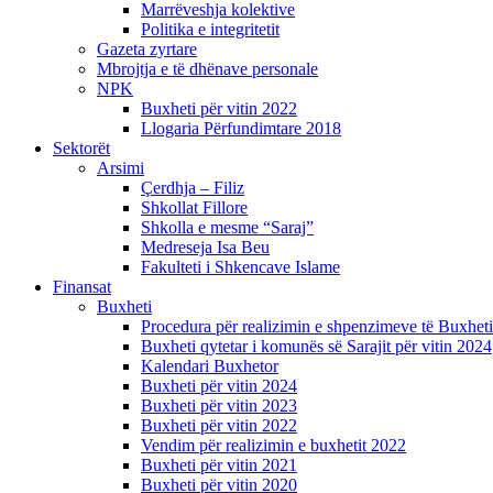
Marrëveshja kolektive
Politika e integritetit
Gazeta zyrtare
Mbrojtja e të dhënave personale
NPK
Buxheti për vitin 2022
Llogaria Përfundimtare 2018
Sektorët
Arsimi
Çerdhja – Filiz
Shkollat Fillore
Shkolla e mesme “Saraj”
Medreseja Isa Beu
Fakulteti i Shkencave Islame
Finansat
Buxheti
Procedura për realizimin e shpenzimeve të Buxheti
Buxheti qytetar i komunës së Sarajit për vitin 2024
Kalendari Buxhetor
Buxheti për vitin 2024
Buxheti për vitin 2023
Buxheti për vitin 2022
Vendim për realizimin e buxhetit 2022
Buxheti për vitin 2021
Buxheti për vitin 2020