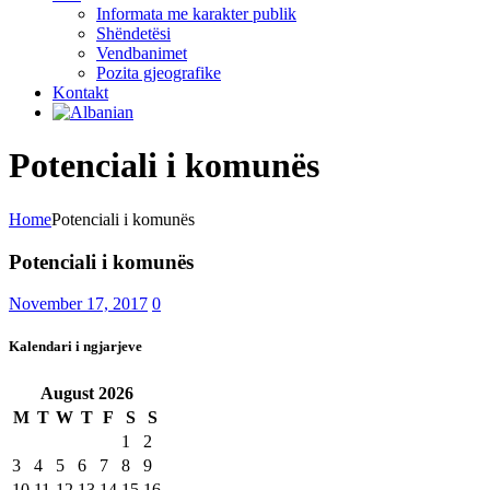
Informata me karakter publik
Shëndetësi
Vendbanimet
Pozita gjeografike
Kontakt
Potenciali i komunës
Home
Potenciali i komunës
Potenciali i komunës
November 17, 2017
0
Kalendari i ngjarjeve
August
2026
M
T
W
T
F
S
S
1
2
3
4
5
6
7
8
9
10
11
12
13
14
15
16