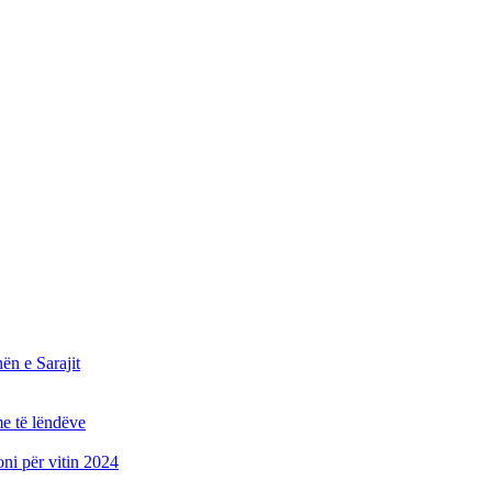
n e Sarajit
e të lëndëve
oni për vitin 2024