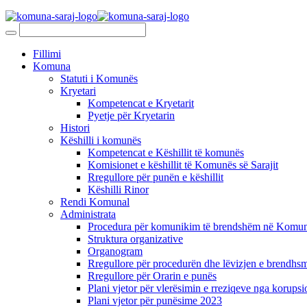
Fillimi
Komuna
Statuti i Komunës
Kryetari
Kompetencat e Kryetarit
Pyetje për Kryetarin
Histori
Këshilli i komunës
Kompetencat e Këshillit të komunës
Komisionet e këshillit të Komunës së Sarajit
Rregullore për punën e këshillit
Këshilli Rinor
Rendi Komunal
Administrata
Procedura për komunikim të brendshëm në Komunë
Struktura organizative
Organogram
Rregullore për procedurën dhe lëvizjen e brendhsm
Rregullore për Orarin e punës
Plani vjetor për vlerësimin e rreziqeve nga korupsi
Plani vjetor për punësime 2023