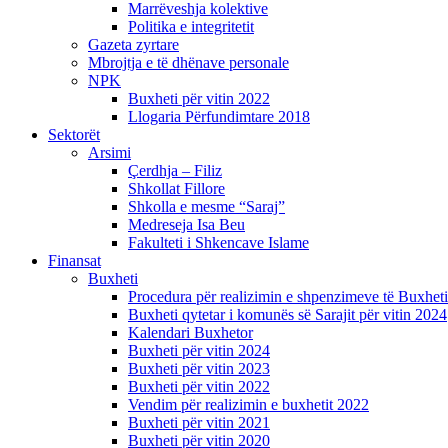
Marrëveshja kolektive
Politika e integritetit
Gazeta zyrtare
Mbrojtja e të dhënave personale
NPK
Buxheti për vitin 2022
Llogaria Përfundimtare 2018
Sektorët
Arsimi
Çerdhja – Filiz
Shkollat Fillore
Shkolla e mesme “Saraj”
Medreseja Isa Beu
Fakulteti i Shkencave Islame
Finansat
Buxheti
Procedura për realizimin e shpenzimeve të Buxheti
Buxheti qytetar i komunës së Sarajit për vitin 2024
Kalendari Buxhetor
Buxheti për vitin 2024
Buxheti për vitin 2023
Buxheti për vitin 2022
Vendim për realizimin e buxhetit 2022
Buxheti për vitin 2021
Buxheti për vitin 2020