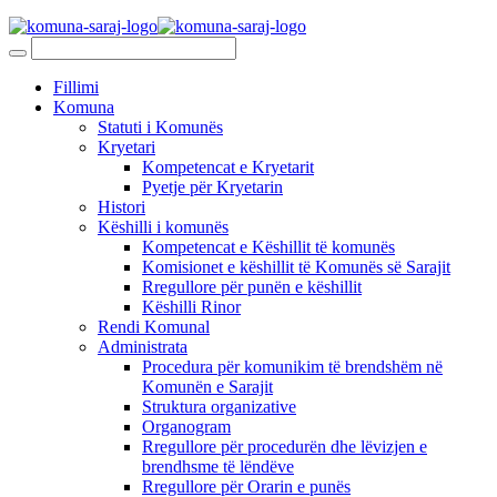
Fillimi
Komuna
Statuti i Komunës
Kryetari
Kompetencat e Kryetarit
Pyetje për Kryetarin
Histori
Këshilli i komunës
Kompetencat e Këshillit të komunës
Komisionet e këshillit të Komunës së Sarajit
Rregullore për punën e këshillit
Këshilli Rinor
Rendi Komunal
Administrata
Procedura për komunikim të brendshëm në
Komunën e Sarajit
Struktura organizative
Organogram
Rregullore për procedurën dhe lëvizjen e
brendhsme të lëndëve
Rregullore për Orarin e punës