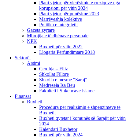
Plani vjetor për vlerësimin e rreziqeve nga
korupsioni për vitin 2024
Plani vjetor për punësime 2023
Marrëveshja kolektive
Politika e integritetit
Gazeta zyrtare
Mbrojtja e të dhënave personale
NPK
Buxheti për vitin 2022
Llogaria Përfundimtare 2018
Sektorët
Arsimi
Çerdhja – Filiz
Shkollat Fillore
Shkolla e mesme “Saraj”
Medreseja Isa Beu
Fakulteti i Shkencave Islame
Finansat
Buxheti
Procedura për realizimin e shpenzimeve të
Buxhetit
Buxheti qytetar i komunës së Sarajit për vitin
2024
Kalendari Buxhetor
Buxheti për vitin 2024