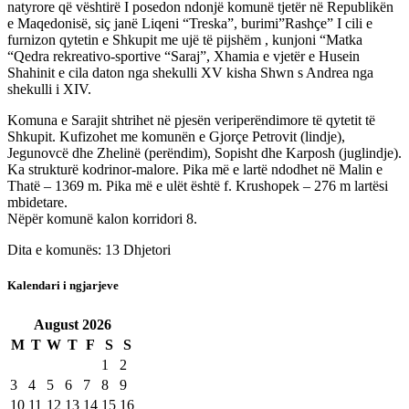
natyrore që vështirë I posedon ndonjë komunë tjetër në Republikën
e Maqedonisë, siç janë Liqeni “Treska”, burimi”Rashçe” I cili e
furnizon qytetin e Shkupit me ujë të pijshëm , kunjoni “Matka
“Qedra rekreativo-sportive “Saraj”, Xhamia e vjetër e Husein
Shahinit e cila daton nga shekulli XV kisha Shwn s Andrea nga
shekulli i XIV.
Komuna e Sarajit shtrihet në pjesën veriperëndimore të qytetit të
Shkupit. Kufizohet me komunën e Gjorçe Petrovit (lindje),
Jegunovcë dhe Zhelinë (perëndim), Sopisht dhe Karposh (juglindje).
Ka strukturë kodrinor-malore. Pika më e lartë ndodhet në Malin e
Thatë – 1369 m. Pika më e ulët është f. Krushopek – 276 m lartësi
mbidetare.
Nëpër komunë kalon korridori 8.
Dita e komunës: 13 Dhjetori
Kalendari i ngjarjeve
August
2026
M
T
W
T
F
S
S
1
2
3
4
5
6
7
8
9
10
11
12
13
14
15
16