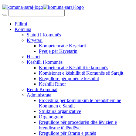
Fillimi
Komuna
Statuti i Komunës
Kryetari
Kompetencat e Kryetarit
Pyetje për Kryetarin
Histori
Këshilli i komunës
Kompetencat e Këshillit të komunës
Komisionet e këshillit të Komunës së Sarajit
Rregullore për punën e këshillit
Këshilli Rinor
Rendi Komunal
Administrata
Procedura për komunikim të brendshëm në
Komunën e Sarajit
Struktura organizative
Organogram
Rregullore për procedurën dhe lëvizjen e
brendhsme të lëndëve
Rregullore për Orarin e punës