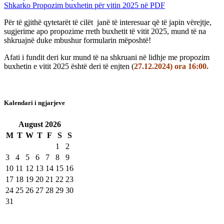
Shkarko Propozim buxhetin për vitin 2025 në PDF
Për të gjithë qytetarët të cilët janë të interesuar që të japin vërejtje,
sugjerime apo propozime rreth buxhetit të vitit 2025, mund të na
shkruajnë duke mbushur formularin mëposhtë!
Afati i fundit deri kur mund të na shkruani në lidhje me propozim
buxhetin e vitit 2025 është deri të enjten (
27.12.2024) ora 16:00.
Kalendari i ngjarjeve
August
2026
M
T
W
T
F
S
S
1
2
3
4
5
6
7
8
9
10
11
12
13
14
15
16
17
18
19
20
21
22
23
24
25
26
27
28
29
30
31