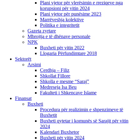
Plani vjetor për vlerësimin e rreziqeve nga
korupsioni për vitin 2024
Plani vjetor për punësime 2023
Marrëveshja kolektive
Politika e integritetit
Gazeta zyrtare
Mbrojtja e të dhënave personale
NPK
Buxheti për vitin 2022
Llogaria Përfundimtare 2018
Sektorët
Arsimi
Çerdhja – Filiz
Shkollat Fillore
Shkolla e mesme “Saraj”
Medreseja Isa Beu
Fakulteti i Shkencave Islame
Finansat
Buxheti
Procedura për realizimin e shpenzimeve të
Buxhetit
Buxheti qytetar i komunës së Sarajit për vitin
2024
Kalendari Buxhetor
Buxheti për vitin 2024