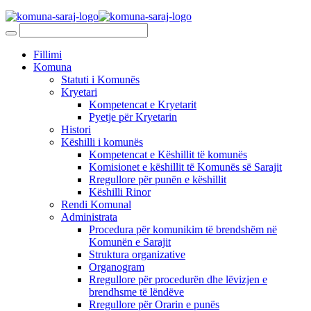
Fillimi
Komuna
Statuti i Komunës
Kryetari
Kompetencat e Kryetarit
Pyetje për Kryetarin
Histori
Këshilli i komunës
Kompetencat e Këshillit të komunës
Komisionet e këshillit të Komunës së Sarajit
Rregullore për punën e këshillit
Këshilli Rinor
Rendi Komunal
Administrata
Procedura për komunikim të brendshëm në
Komunën e Sarajit
Struktura organizative
Organogram
Rregullore për procedurën dhe lëvizjen e
brendhsme të lëndëve
Rregullore për Orarin e punës