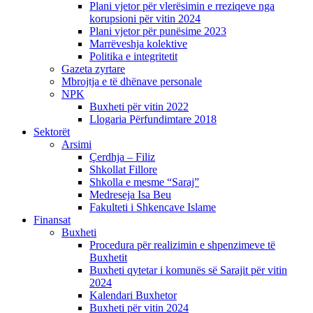
Plani vjetor për vlerësimin e rreziqeve nga
korupsioni për vitin 2024
Plani vjetor për punësime 2023
Marrëveshja kolektive
Politika e integritetit
Gazeta zyrtare
Mbrojtja e të dhënave personale
NPK
Buxheti për vitin 2022
Llogaria Përfundimtare 2018
Sektorët
Arsimi
Çerdhja – Filiz
Shkollat Fillore
Shkolla e mesme “Saraj”
Medreseja Isa Beu
Fakulteti i Shkencave Islame
Finansat
Buxheti
Procedura për realizimin e shpenzimeve të
Buxhetit
Buxheti qytetar i komunës së Sarajit për vitin
2024
Kalendari Buxhetor
Buxheti për vitin 2024