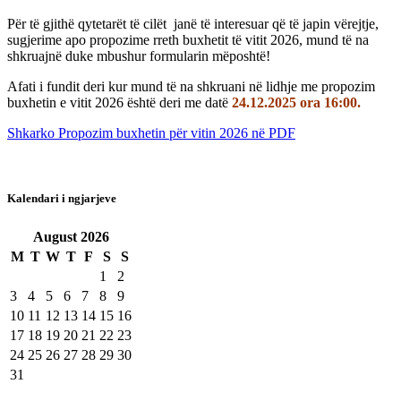
Për të gjithë qytetarët të cilët janë të interesuar që të japin vërejtje,
sugjerime apo propozime rreth buxhetit të vitit 2026, mund të na
shkruajnë duke mbushur formularin mëposhtë!
Afati i fundit deri kur mund të na shkruani në lidhje me propozim
buxhetin e vitit 2026 është deri me datë
24.12.2025 ora 16:00.
Shkarko Propozim buxhetin për vitin 2026 në PDF
Kalendari i ngjarjeve
August
2026
M
T
W
T
F
S
S
1
2
3
4
5
6
7
8
9
10
11
12
13
14
15
16
17
18
19
20
21
22
23
24
25
26
27
28
29
30
31