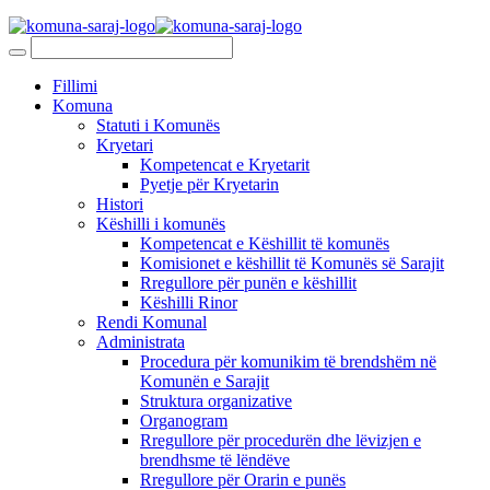
Fillimi
Komuna
Statuti i Komunës
Kryetari
Kompetencat e Kryetarit
Pyetje për Kryetarin
Histori
Këshilli i komunës
Kompetencat e Këshillit të komunës
Komisionet e këshillit të Komunës së Sarajit
Rregullore për punën e këshillit
Këshilli Rinor
Rendi Komunal
Administrata
Procedura për komunikim të brendshëm në
Komunën e Sarajit
Struktura organizative
Organogram
Rregullore për procedurën dhe lëvizjen e
brendhsme të lëndëve
Rregullore për Orarin e punës