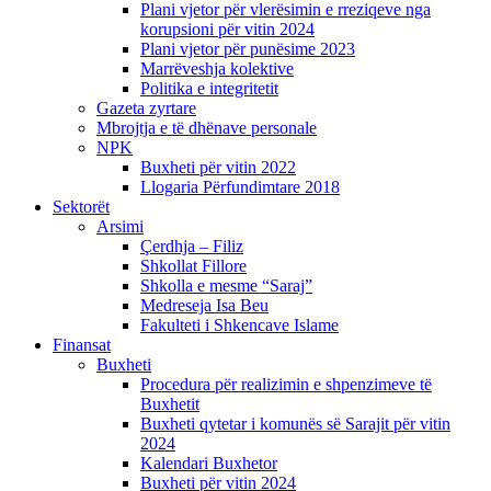
Plani vjetor për vlerësimin e rreziqeve nga
korupsioni për vitin 2024
Plani vjetor për punësime 2023
Marrëveshja kolektive
Politika e integritetit
Gazeta zyrtare
Mbrojtja e të dhënave personale
NPK
Buxheti për vitin 2022
Llogaria Përfundimtare 2018
Sektorët
Arsimi
Çerdhja – Filiz
Shkollat Fillore
Shkolla e mesme “Saraj”
Medreseja Isa Beu
Fakulteti i Shkencave Islame
Finansat
Buxheti
Procedura për realizimin e shpenzimeve të
Buxhetit
Buxheti qytetar i komunës së Sarajit për vitin
2024
Kalendari Buxhetor
Buxheti për vitin 2024