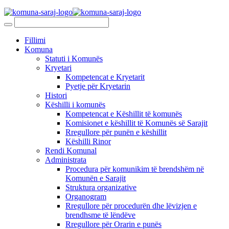
Fillimi
Komuna
Statuti i Komunës
Kryetari
Kompetencat e Kryetarit
Pyetje për Kryetarin
Histori
Këshilli i komunës
Kompetencat e Këshillit të komunës
Komisionet e këshillit të Komunës së Sarajit
Rregullore për punën e këshillit
Këshilli Rinor
Rendi Komunal
Administrata
Procedura për komunikim të brendshëm në
Komunën e Sarajit
Struktura organizative
Organogram
Rregullore për procedurën dhe lëvizjen e
brendhsme të lëndëve
Rregullore për Orarin e punës