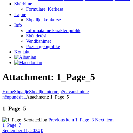
Shërbime
Formulare, Kërkesa
Lajme
Shpallje, konkurse
Info
Informata me karakter publik
Shëndetësi
Vendbanimet
Pozita gjeografike
Kontakt
Attachment: 1_Page_5
Home
Shpallje
Shpallje interne për avansimin e
nënpunësit...
Attachment: 1_Page_5
1_Page_5
Previous item
1_Page_3
Next item
1_Page_7
September 11, 2024
0