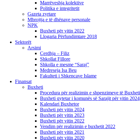
Marrëveshja kolektive
Politika e integritetit
Gazeta zyrtare
Mbrojtja e të dhënave personale
NPK
Buxheti për vitin 2022
Llogaria Përfundimtare 2018
Sektorët
Arsimi
Çerdhja – Filiz
Shkollat Fillore
Shkolla e mesme “Saraj”
Medreseja Isa Beu
Fakulteti i Shkencave Islame
Finansat
Buxheti
Procedura për realizimin e shpenzimeve të Buxheti
Buxheti qytetar i komunës së Sarajit për vitin 2024
Kalendari Buxhetor
Buxheti për vitin 2024
Buxheti për vitin 2023
Buxheti për vitin 2022
Vendim për realizimin e buxhetit 2022
Buxheti për vitin 2021
Buxheti për vitin 2020