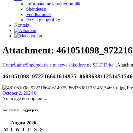
Informata me karakter publik
Shëndetësi
Vendbanimet
Pozita gjeografike
Kontakt
Attachment: 461051098_97221
Home
Lajme
Shpërndarja e mjeteve shkollore në SH.F Drita...
Attachme
461051098_972216641614975_868363811251451546
Pre
October 2, 2024
0
No image description ...
Kalendari i ngjarjeve
August
2026
M
T
W
T
F
S
S