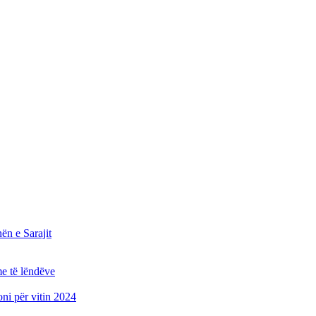
n e Sarajit
e të lëndëve
oni për vitin 2024