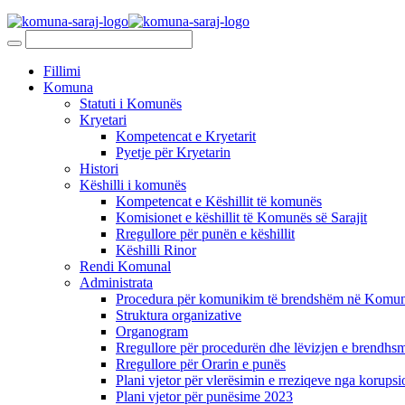
Fillimi
Komuna
Statuti i Komunës
Kryetari
Kompetencat e Kryetarit
Pyetje për Kryetarin
Histori
Këshilli i komunës
Kompetencat e Këshillit të komunës
Komisionet e këshillit të Komunës së Sarajit
Rregullore për punën e këshillit
Këshilli Rinor
Rendi Komunal
Administrata
Procedura për komunikim të brendshëm në Komunë
Struktura organizative
Organogram
Rregullore për procedurën dhe lëvizjen e brendhsm
Rregullore për Orarin e punës
Plani vjetor për vlerësimin e rreziqeve nga korupsi
Plani vjetor për punësime 2023