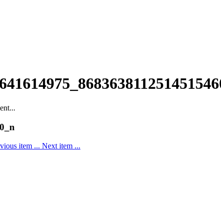
6641614975_868363811251451546
nt...
0_n
vious item
...
Next item
...