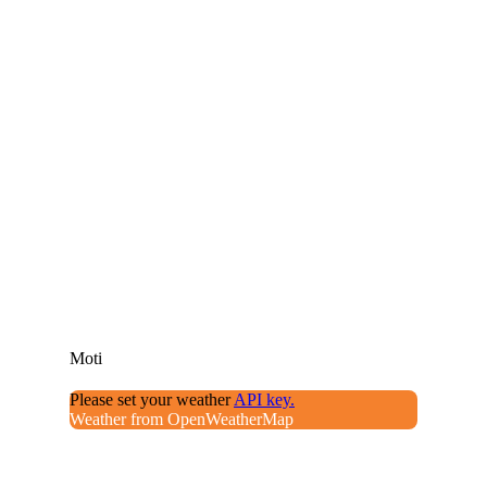
Moti
Please set your weather
API key.
Weather from OpenWeatherMap