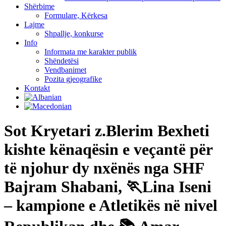
Shërbime
Formulare, Kërkesa
Lajme
Shpallje, konkurse
Info
Informata me karakter publik
Shëndetësi
Vendbanimet
Pozita gjeografike
Kontakt
Sot Kryetari z.Blerim Bexheti
kishte kënaqësin e veçantë për
të njohur dy nxënës nga SHF
Bajram Shabani, 🏃Lina Iseni
– kampione e Atletikës në nivel