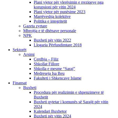
Plani vjetor për vlerësimin e rreziqeve nga
korupsioni për vitin 2024
Plani vjetor për punësime 2023
Marrëveshja kolektive
Politika e integritetit
Gazeta zyrtare
Mbrojtja e të dhënave personale
NPK
Buxheti për vitin 2022
Llogaria Përfundimtare 2018
Sektorët
Arsimi
Çerdhja – Filiz
Shkollat Fillore
Shkolla e mesme “Saraj”
Medreseja Isa Beu
Fakulteti i Shkencave Islame
Finansat
Buxheti
Procedura për realizimin e shpenzimeve të
Buxhetit
Buxheti qytetar i komunës së Sarajit për vitin
2024
Kalendari Buxhetor
Buxheti për vitin 2024