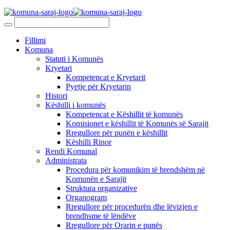
Fillimi
Komuna
Statuti i Komunës
Kryetari
Kompetencat e Kryetarit
Pyetje për Kryetarin
Histori
Këshilli i komunës
Kompetencat e Këshillit të komunës
Komisionet e këshillit të Komunës së Sarajit
Rregullore për punën e këshillit
Këshilli Rinor
Rendi Komunal
Administrata
Procedura për komunikim të brendshëm në
Komunën e Sarajit
Struktura organizative
Organogram
Rregullore për procedurën dhe lëvizjen e
brendhsme të lëndëve
Rregullore për Orarin e punës