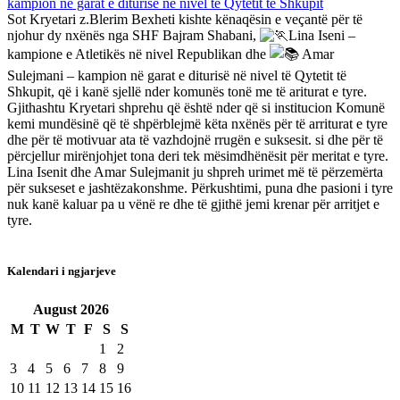
Sot Kryetari z.Blerim Bexheti kishte kënaqësin e veçantë për të
njohur dy nxënës nga SHF Bajram Shabani,
Lina Iseni –
kampione e Atletikës në nivel Republikan dhe
Amar
Sulejmani – kampion në garat e diturisë në nivel të Qytetit të
Shkupit, që i kanë sjellë nder komunës tonë me të ariturat e tyre.
Gjithashtu Kryetari shprehu që është nder që si institucion Komunë
kemi mundësinë që të shpërblejmë këta nxënës për të arriturat e tyre
dhe për të motivuar ata të vazhdojnë rrugën e suksesit. si dhe për të
përcjellur mirënjohjet tona deri tek mësimdhënësit për meritat e tyre.
Lina Isenit dhe Amar Sulejmanit ju shpreh urimet më të përzemërta
për sukseset e jashtëzakonshme. Përkushtimi, puna dhe pasioni i tyre
nuk kanë kaluar pa u vënë re dhe të gjithë jemi krenar për arritjet e
tyre.
Kalendari i ngjarjeve
August
2026
M
T
W
T
F
S
S
1
2
3
4
5
6
7
8
9
10
11
12
13
14
15
16