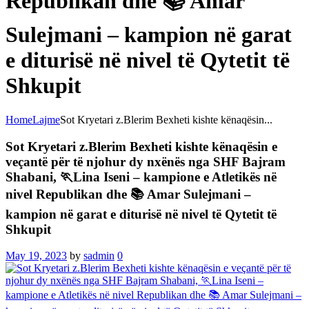
Republikan dhe 📚 Amar
Sulejmani – kampion në garat
e diturisë në nivel të Qytetit të
Shkupit
Home
Lajme
Sot Kryetari z.Blerim Bexheti kishte kënaqësin...
Sot Kryetari z.Blerim Bexheti kishte kënaqësin e
veçantë për të njohur dy nxënës nga SHF Bajram
Shabani, 🏃Lina Iseni – kampione e Atletikës në
nivel Republikan dhe 📚 Amar Sulejmani –
kampion në garat e diturisë në nivel të Qytetit të
Shkupit
May 19, 2023
by
sadmin
0