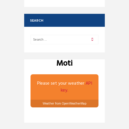
SEARCH
Moti
Please set your weather
API
key.
Weather from OpenWeatherMap