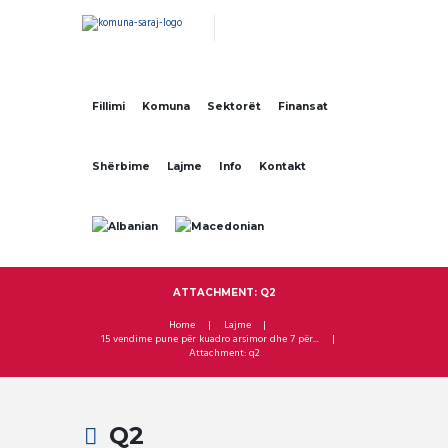
Fillimi
Komuna
Sektorët
Finansat
Shërbime
Lajme
Info
Kontakt
ATTACHMENT: Q2
Home
Lajme
15 vendime pune për kuadro arsimor dhe 7 për...
Attachment: q2
Q2