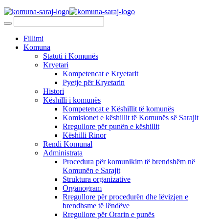
Fillimi
Komuna
Statuti i Komunës
Kryetari
Kompetencat e Kryetarit
Pyetje për Kryetarin
Histori
Këshilli i komunës
Kompetencat e Këshillit të komunës
Komisionet e këshillit të Komunës së Sarajit
Rregullore për punën e këshillit
Këshilli Rinor
Rendi Komunal
Administrata
Procedura për komunikim të brendshëm në
Komunën e Sarajit
Struktura organizative
Organogram
Rregullore për procedurën dhe lëvizjen e
brendhsme të lëndëve
Rregullore për Orarin e punës