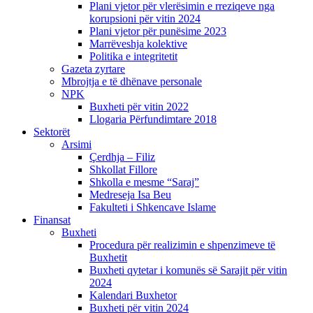
Plani vjetor për vlerësimin e rreziqeve nga
korupsioni për vitin 2024
Plani vjetor për punësime 2023
Marrëveshja kolektive
Politika e integritetit
Gazeta zyrtare
Mbrojtja e të dhënave personale
NPK
Buxheti për vitin 2022
Llogaria Përfundimtare 2018
Sektorët
Arsimi
Çerdhja – Filiz
Shkollat Fillore
Shkolla e mesme “Saraj”
Medreseja Isa Beu
Fakulteti i Shkencave Islame
Finansat
Buxheti
Procedura për realizimin e shpenzimeve të
Buxhetit
Buxheti qytetar i komunës së Sarajit për vitin
2024
Kalendari Buxhetor
Buxheti për vitin 2024