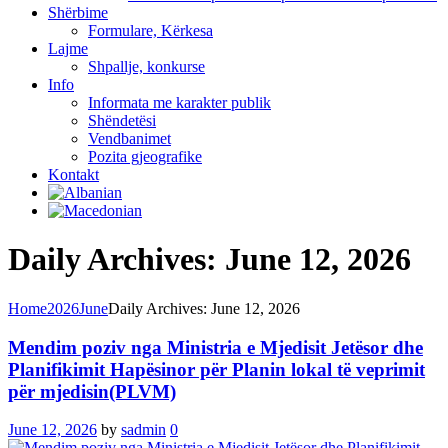
Shërbime
Formulare, Kërkesa
Lajme
Shpallje, konkurse
Info
Informata me karakter publik
Shëndetësi
Vendbanimet
Pozita gjeografike
Kontakt
Daily Archives: June 12, 2026
Home
2026
June
Daily Archives: June 12, 2026
Mendim poziv nga Ministria e Mjedisit Jetësor dhe
Planifikimit Hapësinor për Planin lokal të veprimit
për mjedisin(PLVM)
June 12, 2026
by
sadmin
0