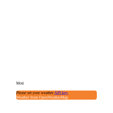
Moti
Please set your weather
API key.
Weather from OpenWeatherMap