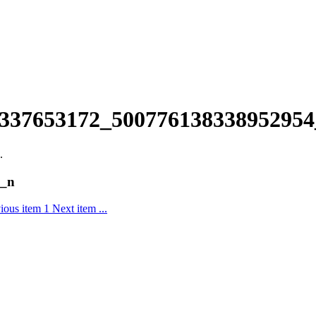
1337653172_50077613833895295
.
4_n
ious item
1
Next item
...