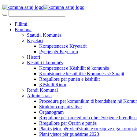
Fillimi
Komuna
Statuti i Komunës
Kryetari
Kompetencat e Kryetarit
Pyetje për Kryetarin
Histori
Këshilli i komunës
Kompetencat e Këshillit të komunës
Komisionet e këshillit të Komunës së Sarajit
Rregullore për punën e këshillit
Këshilli Rinor
Rendi Komunal
Administrata
Procedura për komunikim të brendshëm në Komunë
Struktura organizative
Organogram
Rregullore për procedurën dhe lëvizjen e brendhsm
Rregullore për Orarin e punës
Plani vjetor për vlerësimin e rreziqeve nga korupsi
Plani vjetor për punësime 2023