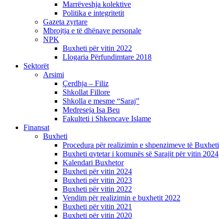
Marrëveshja kolektive
Politika e integritetit
Gazeta zyrtare
Mbrojtja e të dhënave personale
NPK
Buxheti për vitin 2022
Llogaria Përfundimtare 2018
Sektorët
Arsimi
Çerdhja – Filiz
Shkollat Fillore
Shkolla e mesme “Saraj”
Medreseja Isa Beu
Fakulteti i Shkencave Islame
Finansat
Buxheti
Procedura për realizimin e shpenzimeve të Buxheti
Buxheti qytetar i komunës së Sarajit për vitin 2024
Kalendari Buxhetor
Buxheti për vitin 2024
Buxheti për vitin 2023
Buxheti për vitin 2022
Vendim për realizimin e buxhetit 2022
Buxheti për vitin 2021
Buxheti për vitin 2020