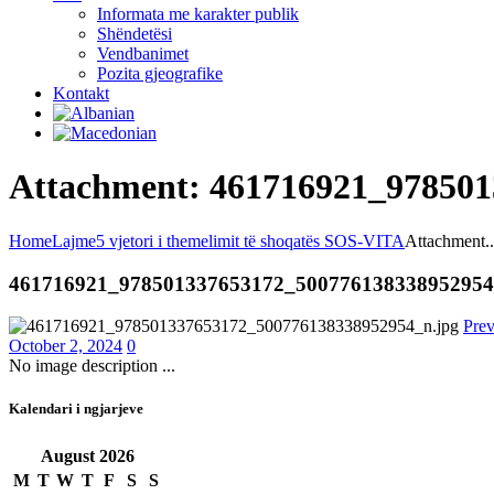
Informata me karakter publik
Shëndetësi
Vendbanimet
Pozita gjeografike
Kontakt
Attachment: 461716921_97850
Home
Lajme
5 vjetori i themelimit të shoqatës SOS-VITA
Attachment..
461716921_978501337653172_50077613833895295
Prev
October 2, 2024
0
No image description ...
Kalendari i ngjarjeve
August
2026
M
T
W
T
F
S
S