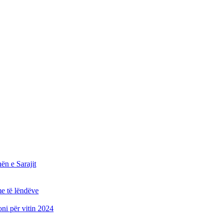
n e Sarajit
e të lëndëve
oni për vitin 2024