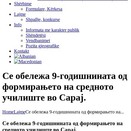
Shërbime
Formulare, Kërkesa
Lajme
Shpallje, konkurse
Info
Informata me karakter publik
Shëndetësi
Vendbanimet
Pozita gjeografike
Kontakt
Се обележа 9-годишнината од
формирањето на средното
училиште во Сарај.
Home
Lajme
Се обележа 9-годишнината од формирањето на...
Се обележа 9-годишнината од формирањето на
средното училиште во Сарај.