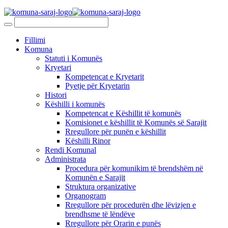
Fillimi
Komuna
Statuti i Komunës
Kryetari
Kompetencat e Kryetarit
Pyetje për Kryetarin
Histori
Këshilli i komunës
Kompetencat e Këshillit të komunës
Komisionet e këshillit të Komunës së Sarajit
Rregullore për punën e këshillit
Këshilli Rinor
Rendi Komunal
Administrata
Procedura për komunikim të brendshëm në
Komunën e Sarajit
Struktura organizative
Organogram
Rregullore për procedurën dhe lëvizjen e
brendhsme të lëndëve
Rregullore për Orarin e punës