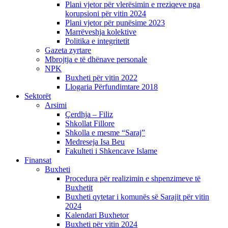
Plani vjetor për vlerësimin e rreziqeve nga
korupsioni për vitin 2024
Plani vjetor për punësime 2023
Marrëveshja kolektive
Politika e integritetit
Gazeta zyrtare
Mbrojtja e të dhënave personale
NPK
Buxheti për vitin 2022
Llogaria Përfundimtare 2018
Sektorët
Arsimi
Çerdhja – Filiz
Shkollat Fillore
Shkolla e mesme “Saraj”
Medreseja Isa Beu
Fakulteti i Shkencave Islame
Finansat
Buxheti
Procedura për realizimin e shpenzimeve të
Buxhetit
Buxheti qytetar i komunës së Sarajit për vitin
2024
Kalendari Buxhetor
Buxheti për vitin 2024