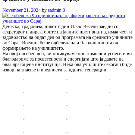
November 21, 2024
by
sadmin
0
Денеска, градоначалникот г-дин Иљас Весели заедно со
секретарот и директорите на јавните претприатиа, имаа чест и
задоволство да бидат дел од програмата на средното училиште
во Сарај. Воедно, беше одбележана и 9-годишнината од
формирањето на училиштето.
На овој посебен ден, ви посакуваме понатамошни успеси и ви
благодариме за посветеноста и енергијата што ја давате на
оваа драгоцена институција. Нека ова училиште секогаш биде
извор на знаење и вредности за идните генерации.