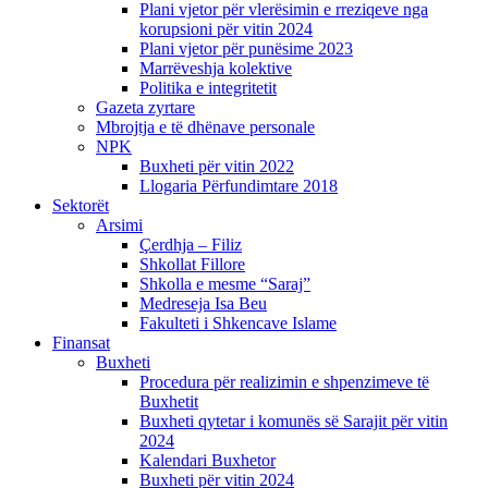
Plani vjetor për vlerësimin e rreziqeve nga
korupsioni për vitin 2024
Plani vjetor për punësime 2023
Marrëveshja kolektive
Politika e integritetit
Gazeta zyrtare
Mbrojtja e të dhënave personale
NPK
Buxheti për vitin 2022
Llogaria Përfundimtare 2018
Sektorët
Arsimi
Çerdhja – Filiz
Shkollat Fillore
Shkolla e mesme “Saraj”
Medreseja Isa Beu
Fakulteti i Shkencave Islame
Finansat
Buxheti
Procedura për realizimin e shpenzimeve të
Buxhetit
Buxheti qytetar i komunës së Sarajit për vitin
2024
Kalendari Buxhetor
Buxheti për vitin 2024