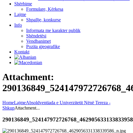
Shërbime
Formulare, Kërkesa
Lajme
Shpallje, konkurse
Info
Informata me karakter publik
Shëndetësi
Vendbanimet
Pozita gjeografike
Kontakt
Attachment:
290136849_524147972726768_4
Home
Lajme
Absoldventiada e Univerzitetit Nënë Tereza -
Shkup
Attachment...
290136849_524147972726768_46290563313383395