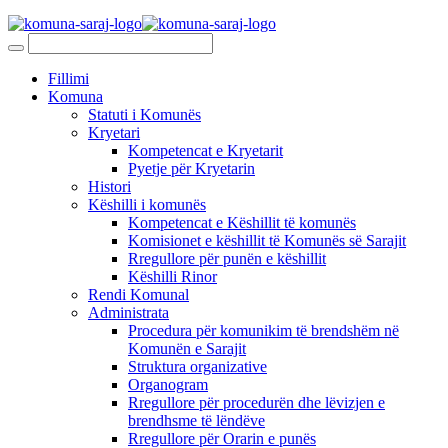
Fillimi
Komuna
Statuti i Komunës
Kryetari
Kompetencat e Kryetarit
Pyetje për Kryetarin
Histori
Këshilli i komunës
Kompetencat e Këshillit të komunës
Komisionet e këshillit të Komunës së Sarajit
Rregullore për punën e këshillit
Këshilli Rinor
Rendi Komunal
Administrata
Procedura për komunikim të brendshëm në
Komunën e Sarajit
Struktura organizative
Organogram
Rregullore për procedurën dhe lëvizjen e
brendhsme të lëndëve
Rregullore për Orarin e punës