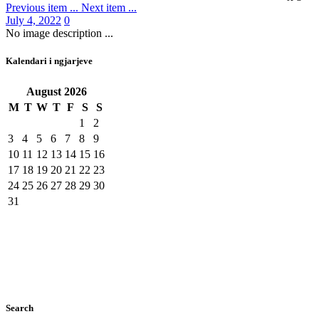
Previous item
...
Next item
...
July 4, 2022
0
No image description ...
Kalendari i ngjarjeve
August
2026
M
T
W
T
F
S
S
1
2
3
4
5
6
7
8
9
10
11
12
13
14
15
16
17
18
19
20
21
22
23
24
25
26
27
28
29
30
31
Search