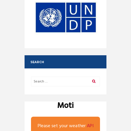
SEARCH
Moti
Please set your weather
API