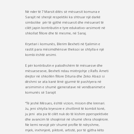
Në nder të 7 Marsit ditës së mësuesit komuna e
Sarajit në shenjë respektiki ka shtruar një darkë
simbolike për të gjithë mësuesit dhe mësueset të
cilët japin kontributin e tyre edukativo-arsimorë në
shkollat fillore dhe të mesme, në Saraj.
Kryetari i komunës, Blerim Bexheti në fjalimin e
rastit para mësimdhënsve theksoi se shtylla e një
kombi është arsimi.
E për kontributin e palodhshëm të mësuesve dhe
mësueseseve, Bexheti ndau mirënjohje z.Rafis Ameti
drejtor në shkollën fillore Dituria dhe Zeko Abazi si
dëshmi se ata kanë lënë gjurmë të pashlyera në
arsimimin e shumë gjeneratave në vendbanimet e
komunës së Sarajit
“Të jeshë Mësues, është vizion, mision dhe krenari.
Ju, jeni shtylla kryesore e zhvillimit të kombit tonë,
ju jeni ata pa të cilët nuk do të kishim pperspektivëe
dhe avancim të shoqërisë në shumë sfera shoqërore.
Ne kemi nevojë për shumë profile të ndryshme,
mjek, inxhinjerë, piktorë, artistë, por të gjitha këto