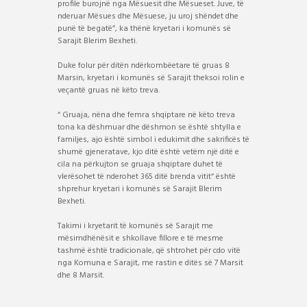
profile burojnë nga Mësuesit dhe Mësueset. Juve, të
nderuar Mësues dhe Mësuese, ju uroj shëndet dhe
punë të begatë”, ka thënë kryetari i komunës së
Sarajit Blerim Bexheti.
Duke folur për ditën ndërkombëetare të gruas 8
Marsin, kryetari i komunës së Sarajit theksoi rolin e
veçantë gruas në këto treva.
“ Gruaja, nëna dhe femra shqiptare në këto treva
tona ka dëshmuar dhe dëshmon se është shtylla e
familjes, ajo është simbol i edukimit dhe sakrificës të
shumë gjeneratave, kjo ditë është vetëm një ditë e
cila na përkujton se gruaja shqiptare duhet të
vlerësohet të nderohet 365 ditë brenda vitit“ është
shprehur kryetari i komunës së Sarajit Blerim
Bexheti.
Takimi i kryetarit të komunës së Sarajit me
mësimdhënësit e shkollave fillore e të mesme
tashmë është tradicionale, që shtrohet për cdo vitë
nga Komuna e Sarajit, me rastin e ditës së 7 Marsit
dhe 8 Marsit.