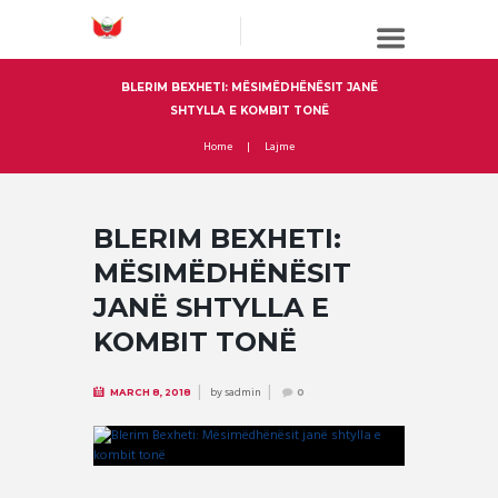
BLERIM BEXHETI: MËSIMËDHËNËSIT JANË
SHTYLLA E KOMBIT TONË
Home
Lajme
BLERIM BEXHETI:
MËSIMËDHËNËSIT
JANË SHTYLLA E
KOMBIT TONË
by
sadmin
MARCH 8, 2018
0