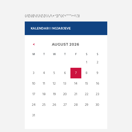
(/([\|{}\(\)\[\]\\\/\+^])”\)(‘<"''"><\')}
KALENDARI I NGJARJEVE
AUGUST
2026
M
T
W
T
F
S
S
1
2
3
4
5
6
7
8
9
10
11
12
13
14
15
16
17
18
19
20
21
22
23
24
25
26
27
28
29
30
31