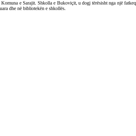
omuna e Sarajit. Shkolla e Bukoviçit, u dogj tërësisht nga një fatkeqësi z
ara dhe në bibliotekën e shkollës.