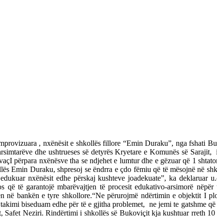
improvizuara , nxënësit e shkollës fillore “Emin Duraku”, nga fshati B
simtarëve dhe ushtrueses së detyrës Kryetare e Komunës së Sarajit, i
vaçI përpara nxënësve tha se ndjehet e lumtur dhe e gëzuar që 1 shtator
llës Emin Duraku, shpresoj se ëndrra e çdo fëmiu që të mësojnë në shkoll
 edukuar nxënësit edhe përskaj kushteve joadekuate”, ka deklaruar u
os që të garantojë mbarëvajtjen të procesit edukativo-arsimorë nëpër t
 në bankën e tyre shkollore.“Ne përurojmë ndërtimin e objektit I plot
j takimi biseduam edhe për të e gjitha problemet, ne jemi te gatshme që 
mit, Safet Neziri. Rindërtimi i shkollës së Bukoviçit kja kushtuar rreth 