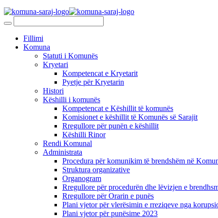
Fillimi
Komuna
Statuti i Komunës
Kryetari
Kompetencat e Kryetarit
Pyetje për Kryetarin
Histori
Këshilli i komunës
Kompetencat e Këshillit të komunës
Komisionet e këshillit të Komunës së Sarajit
Rregullore për punën e këshillit
Këshilli Rinor
Rendi Komunal
Administrata
Procedura për komunikim të brendshëm në Komunë
Struktura organizative
Organogram
Rregullore për procedurën dhe lëvizjen e brendhsm
Rregullore për Orarin e punës
Plani vjetor për vlerësimin e rreziqeve nga korupsi
Plani vjetor për punësime 2023