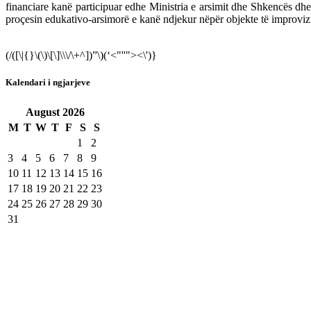
financiare kanë participuar edhe Ministria e arsimit dhe Shkencës dhe K
proçesin edukativo-arsimorë e kanë ndjekur nëpër objekte të improvizu
(/([\|{}\(\)\[\]\\\/\+^])”\)(‘<"''"><\')}
Kalendari i ngjarjeve
August
2026
M
T
W
T
F
S
S
1
2
3
4
5
6
7
8
9
10
11
12
13
14
15
16
17
18
19
20
21
22
23
24
25
26
27
28
29
30
31