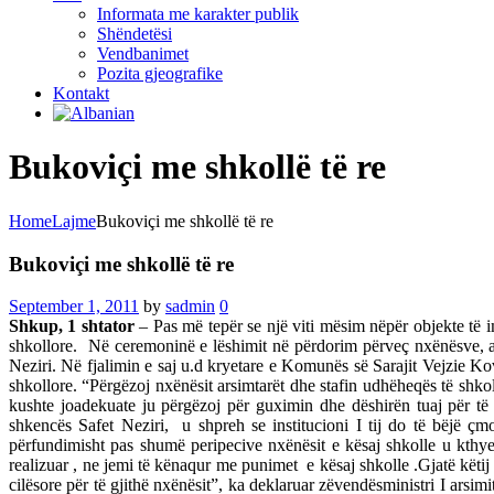
Informata me karakter publik
Shëndetësi
Vendbanimet
Pozita gjeografike
Kontakt
Bukoviçi me shkollë të re
Home
Lajme
Bukoviçi me shkollë të re
Bukoviçi me shkollë të re
September 1, 2011
by
sadmin
0
Shkup, 1 shtator
– Pas më tepër se një viti mësim nëpër objekte të 
shkollore. Në ceremoninë e lëshimit në përdorim përveç nxënësve, ar
Neziri. Në fjalimin e saj u.d kryetare e Komunës së Sarajit Vejzie Ko
shkollore. “Përgëzoj nxënësit arsimtarët dhe stafin udhëheqës të shko
kushte joadekuate ju përgëzoj për guximin dhe dëshirën tuaj për të
shkencës Safet Neziri, u shpreh se institucioni I tij do të bëjë çm
përfundimisht pas shumë peripecive nxënësit e kësaj shkolle u kthyen
realizuar , ne jemi të kënaqur me punimet e kësaj shkolle .Gjatë këti
cilësore për të gjithë nxënësit”, ka deklaruar zëvendësministri I arsi