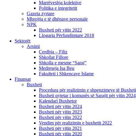
Marrëveshja kolektive
Politika e integritetit
Gazeta zyrtare
Mbrojtja e të dhënave personale
NPK
Buxheti për vitin 2022
Llogaria Përfundimtare 2018
Sektorët
Arsimi
Çerdhja – Filiz
Shkollat Fillore
Shkolla e mesme “Saraj”
Medreseja Isa Beu
Fakulteti i Shkencave Islame
Finansat
Buxheti
Procedura për realizimin e shpenzimeve të Buxheti
Buxheti qytetar i komunës së Sarajit për vitin 2024
Kalendari Buxhetor
Buxheti për vitin 2024
Buxheti për vitin 2023
Buxheti për vitin 2022
Vendim për realizimin e buxhetit 2022
Buxheti për vitin 2021
Buxheti për vitin 2020