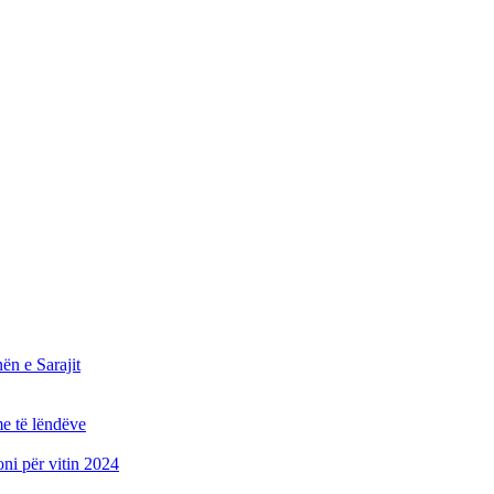
n e Sarajit
e të lëndëve
oni për vitin 2024