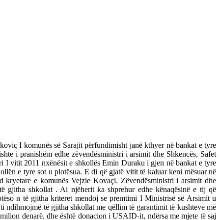
ukoviç I komunës së Sarajit përfundimisht janë kthyer në bankat e tyre
shte i pranishëm edhe zëvendësministri i arsimit dhe Shkencës, Safet
i I vitit 2011 nxënësit e shkollës Emin Duraku i gjen në bankat e tyre
ën e tyre sot u plotësua. E di që gjatë vitit të kaluar keni mësuar në
.d kryetare e komunës Vejzie Kovaçi. Zëvendësministri i arsimit dhe
ë gjitha shkollat . Ai njëherit ka shprehur edhe kënaqësinë e tij që
ëso n të gjitha kriteret mendoj se premtimi I Ministrisë së Arsimit u
ti ndihmojmë të gjitha shkollat me qëllim të garantimit të kushteve më
10 milion denarë, dhe është donacion i USAID-it, ndërsa me mjete të saj