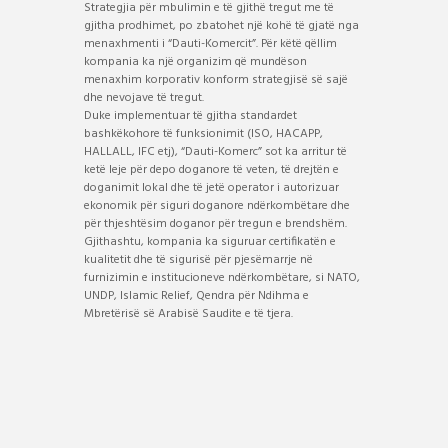
Strategjia për mbulimin e të gjithë tregut me të
gjitha prodhimet, po zbatohet një kohë të gjatë nga
menaxhmenti i “Dauti-Komercit”. Për këtë qëllim
kompania ka një organizim që mundëson
menaxhim korporativ konform strategjisë së sajë
dhe nevojave të tregut.
Duke implementuar të gjitha standardet
bashkëkohore të funksionimit (ISO, HACAPP,
HALLALL, IFC etj), “Dauti-Komerc” sot ka arritur të
ketë leje për depo doganore të veten, të drejtën e
doganimit lokal dhe të jetë operator i autorizuar
ekonomik për siguri doganore ndërkombëtare dhe
për thjeshtësim doganor për tregun e brendshëm.
Gjithashtu, kompania ka siguruar certifikatën e
kualitetit dhe të sigurisë për pjesëmarrje në
furnizimin e institucioneve ndërkombëtare, si NATO,
UNDP, Islamic Relief, Qendra për Ndihma e
Mbretërisë së Arabisë Saudite e të tjera.