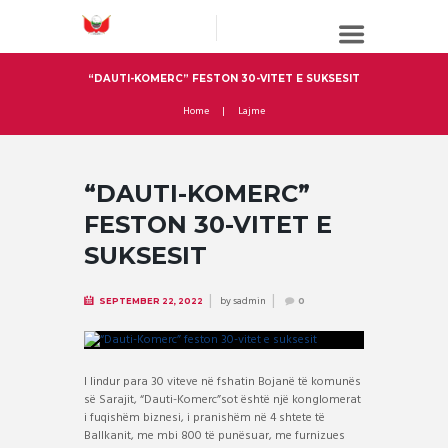
“DAUTI-KOMERC” FESTON 30-VITET E SUKSESIT
Home
Lajme
“DAUTI-KOMERC”
FESTON 30-VITET E
SUKSESIT
by
sadmin
SEPTEMBER 22, 2022
0
I lindur para 30 viteve në fshatin Bojanë të komunës
së Sarajit, “Dauti-Komerc”sot është një konglomerat
i fuqishëm biznesi, i pranishëm në 4 shtete të
Ballkanit, me mbi 800 të punësuar, me furnizues