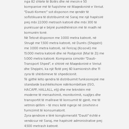
nga 82 shtete të Botës dhe në mesin e 50
kompanive më të fuqishme në Maqedoninë e Veriut.
“Dauti-Komerc” sot disponon me qendër të
sofistikuara të distribuimit në Saraj me një hapësirë
prej mbi 22.000 metrash katrorë dhe mbi 300 të
punësuar që e bëjnë punëdhënësin më të madh në
komunën tonë.
Në Tetovë disponon me 3.000 metra katrorë, në
Strugë me 1.500 metra katrorë, në Durrës (Shqipëri)
me 3.000 metra katrorë, në Ferizaj (Kosovë) me
15.000 metra katrorë dhe në Podgoricë (Mal të Zi) me
5.000 metra katrorë. Kompania simotër “Dauti-
Transport Shped”, e shtrirë në Maqedoninë e Veriut
dhe Shqipëri, ka një flotë prej 60 kamionësh dhe 11
zyra të shërbimeve të shpedicionit.
Të gjithë këto qendra të distribuimit funksionojnë me
standarde bashkëkohore ndërkombëtare (ISO,
HACAPP, HALLALL, etj) dhe me teknikën më
moderne të menaxhimit, monitorimit, ruajtjes dhe
transportit të mallrave të konsumit të gjerë, me të
vetmin qëllim – të mos ketë ngecje në zinxhirin e
furnizimit të konsumatorit.
Zyra qendrore e tërë konglomeratit “Dauti” është e
vendosur në Saraj, me hapësirë administrative prej
4.500 metrash katrorë.