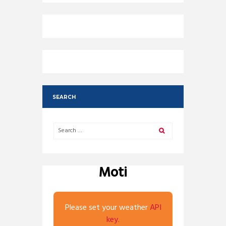
SEARCH
Moti
Please set your weather
API
key.