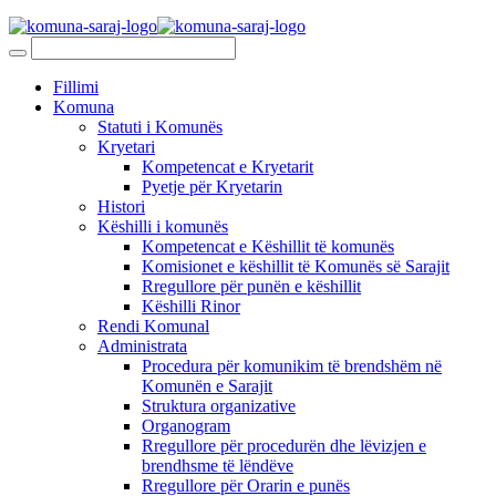
Fillimi
Komuna
Statuti i Komunës
Kryetari
Kompetencat e Kryetarit
Pyetje për Kryetarin
Histori
Këshilli i komunës
Kompetencat e Këshillit të komunës
Komisionet e këshillit të Komunës së Sarajit
Rregullore për punën e këshillit
Këshilli Rinor
Rendi Komunal
Administrata
Procedura për komunikim të brendshëm në
Komunën e Sarajit
Struktura organizative
Organogram
Rregullore për procedurën dhe lëvizjen e
brendhsme të lëndëve
Rregullore për Orarin e punës