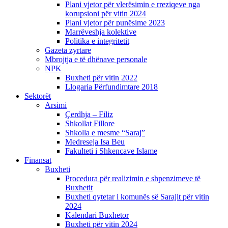
Plani vjetor për vlerësimin e rreziqeve nga
korupsioni për vitin 2024
Plani vjetor për punësime 2023
Marrëveshja kolektive
Politika e integritetit
Gazeta zyrtare
Mbrojtja e të dhënave personale
NPK
Buxheti për vitin 2022
Llogaria Përfundimtare 2018
Sektorët
Arsimi
Çerdhja – Filiz
Shkollat Fillore
Shkolla e mesme “Saraj”
Medreseja Isa Beu
Fakulteti i Shkencave Islame
Finansat
Buxheti
Procedura për realizimin e shpenzimeve të
Buxhetit
Buxheti qytetar i komunës së Sarajit për vitin
2024
Kalendari Buxhetor
Buxheti për vitin 2024