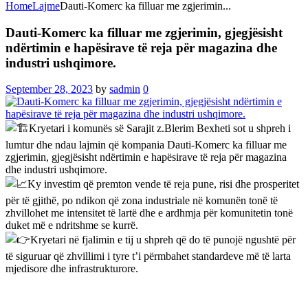
Home
Lajme
Dauti-Komerc ka filluar me zgjerimin...
Dauti-Komerc ka filluar me zgjerimin, gjegjësisht
ndërtimin e hapësirave të reja për magazina dhe
industri ushqimore.
September 28, 2023
by
sadmin
0
Kryetari i komunës së Sarajit z.Blerim Bexheti sot u shpreh i
lumtur dhe ndau lajmin që kompania Dauti-Komerc ka filluar me
zgjerimin, gjegjësisht ndërtimin e hapësirave të reja për magazina
dhe industri ushqimore.
Ky investim që premton vende të reja pune, risi dhe prosperitet
për të gjithë, po ndikon që zona industriale në komunën tonë të
zhvillohet me intensitet të lartë dhe e ardhmja për komunitetin tonë
duket më e ndritshme se kurrë.
Kryetari në fjalimin e tij u shpreh që do të punojë ngushtë për
të siguruar që zhvillimi i tyre t’i përmbahet standardeve më të larta
mjedisore dhe infrastrukturore.