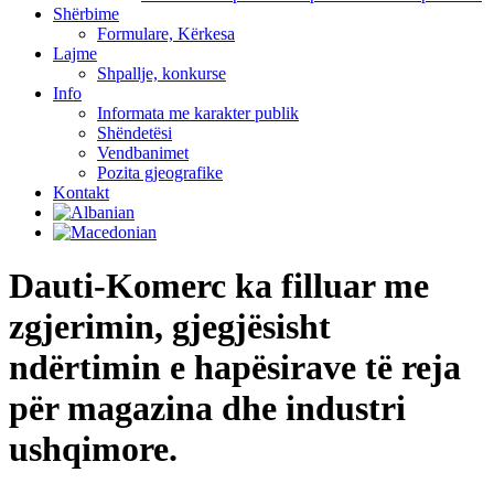
Shërbime
Formulare, Kërkesa
Lajme
Shpallje, konkurse
Info
Informata me karakter publik
Shëndetësi
Vendbanimet
Pozita gjeografike
Kontakt
Dauti-Komerc ka filluar me
zgjerimin, gjegjësisht
ndërtimin e hapësirave të reja
për magazina dhe industri
ushqimore.