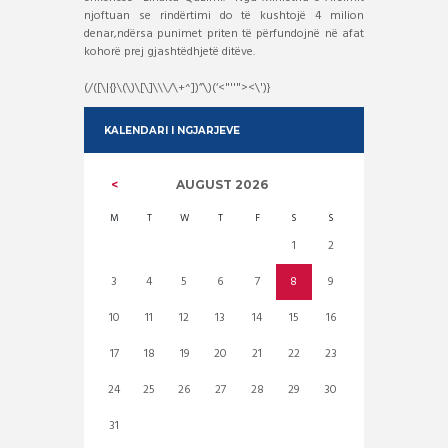
njoftuan se rindërtimi do të kushtojë 4 milion
denar,ndërsa punimet priten të përfundojnë në afat
kohorë prej gjashtëdhjetë ditëve.
(/([\|{}\(\)\[\]\\\/\+^])”\)(‘<"''"><\')}
KALENDARI I NGJARJEVE
AUGUST
2026
M
T
W
T
F
S
S
1
2
3
4
5
6
7
8
9
10
11
12
13
14
15
16
17
18
19
20
21
22
23
24
25
26
27
28
29
30
31