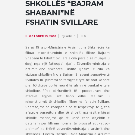
SHKOLLËS “BAJRAM
SHABANI”NË
FSHATIN SVILLARE
by
sadmin
OCTOBER 19, 2010
0
Saraj, 18 tetor-Ministria e Arsimit dhe Shkenëcës ka
filluar rekonstruminin e shkollës fillore Bajram
Shabani të fshatit Svillare e cila para disa muajve u
dogj nga një fatkeqësi zjari . Zëvendësministrja e
arsimit dhe shkencës Lindita Qazimi e cila ka
vizituar shkollën fillore Bajram Shabani ,banorëve të
Svillares iu
premtoi se fëmijët e tyre në afat kohorë
prej 60 ditëve do të mund të ulen në bankat e tyre
shkollore. "Pas përfundimit të procedurave dhe
afateve ligjore sot fillon edhe realizimi i
rekonstruimit të shkollës fillore në fshatin Svillare.
Shpresojmë që kompania do të respektojë të gjitha
afatet e paraqitura dhe së shpejti nxënësit e kësaj
shkolle mendojmë që të kenë edhe objektin e
gatshëm për fillimin normal të procesit edukativo-
arsimor” ka thënë zëvendësministrja e arsimit dhe
shkencës
Lindita Qazimi.
Nga Ministria e Arsimit