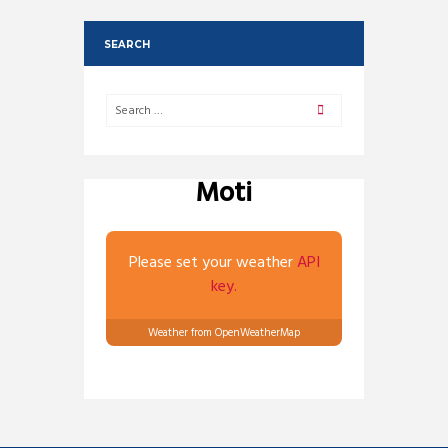
SEARCH
Moti
Please set your weather
API
key.
Weather from OpenWeatherMap