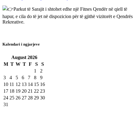
Parkut të Sarajit i shtohet edhe një Fitnes Qendër në qiell të
hapur, e cila do të jet në dispozicion për të gjithë vizitorët e Qendrës
Rekreative.
Kalendari i ngjarjeve
August
2026
M
T
W
T
F
S
S
1
2
3
4
5
6
7
8
9
10
11
12
13
14
15
16
17
18
19
20
21
22
23
24
25
26
27
28
29
30
31