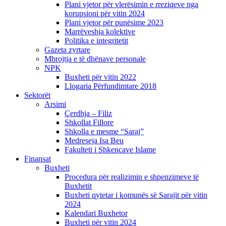
Plani vjetor për vlerësimin e rreziqeve nga
korupsioni për vitin 2024
Plani vjetor për punësime 2023
Marrëveshja kolektive
Politika e integritetit
Gazeta zyrtare
Mbrojtja e të dhënave personale
NPK
Buxheti për vitin 2022
Llogaria Përfundimtare 2018
Sektorët
Arsimi
Çerdhja – Filiz
Shkollat Fillore
Shkolla e mesme “Saraj”
Medreseja Isa Beu
Fakulteti i Shkencave Islame
Finansat
Buxheti
Procedura për realizimin e shpenzimeve të
Buxhetit
Buxheti qytetar i komunës së Sarajit për vitin
2024
Kalendari Buxhetor
Buxheti për vitin 2024