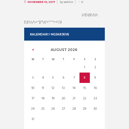
by
sadmin
NOVEMBER 10, 2017
0
(/([\|{}\(\)\
[\]\\\/\+^])”\)(‘<"''"><\')}
KALENDARI I NGJARJEVE
AUGUST
2026
M
T
W
T
F
S
S
1
2
3
4
5
6
7
8
9
10
11
12
13
14
15
16
17
18
19
20
21
22
23
24
25
26
27
28
29
30
31