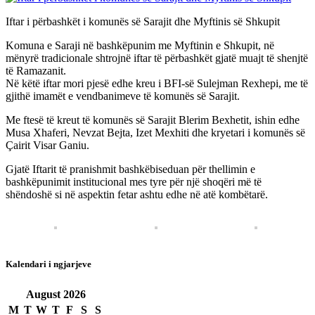
Iftar i përbashkët i komunës së Sarajit dhe Myftinis së Shkupit
Komuna e Saraji në bashkëpunim me Myftinin e Shkupit, në
mënyrë tradicionale shtrojnë iftar të përbashkët gjatë muajt të shenjtë
të Ramazanit.
Në këtë iftar mori pjesë edhe kreu i BFI-së Sulejman Rexhepi, me të
gjithë imamët e vendbanimeve të komunës së Sarajit.
Me ftesë të kreut të komunës së Sarajit Blerim Bexhetit, ishin edhe
Musa Xhaferi, Nevzat Bejta, Izet Mexhiti dhe kryetari i komunës së
Çairit Visar Ganiu.
Gjatë Iftarit të pranishmit bashkëbiseduan për thellimin e
bashkëpunimit institucional mes tyre për një shoqëri më të
shëndoshë si në aspektin fetar ashtu edhe në atë kombëtarë.
Kalendari i ngjarjeve
August
2026
M
T
W
T
F
S
S