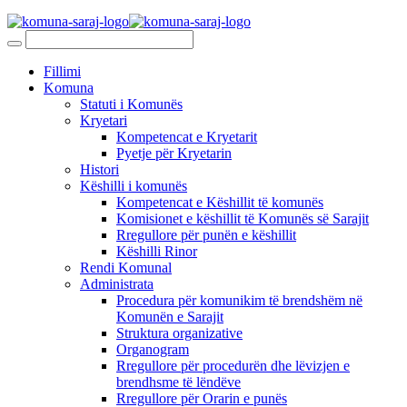
Fillimi
Komuna
Statuti i Komunës
Kryetari
Kompetencat e Kryetarit
Pyetje për Kryetarin
Histori
Këshilli i komunës
Kompetencat e Këshillit të komunës
Komisionet e këshillit të Komunës së Sarajit
Rregullore për punën e këshillit
Këshilli Rinor
Rendi Komunal
Administrata
Procedura për komunikim të brendshëm në
Komunën e Sarajit
Struktura organizative
Organogram
Rregullore për procedurën dhe lëvizjen e
brendhsme të lëndëve
Rregullore për Orarin e punës