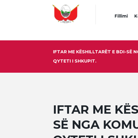
Fillimi
K
IFTAR ME KËSHILLTARËT E BDI-SË 
QYTETI I SHKUPIT.
IFTAR ME KËS
SË NGA KOMU