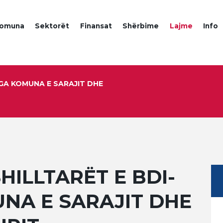
omuna
Sektorët
Finansat
Shërbime
Lajme
Info
NGA KOMUNA E SARAJIT DHE
HILLTARËT E BDI-
NA E SARAJIT DHE