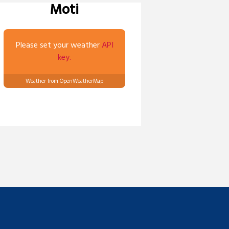
Moti
Please set your weather
API
key.
Weather from OpenWeatherMap