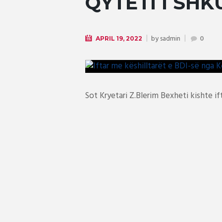
QYTETI I SHK
by
sadmin
APRIL 19, 2022
0
Sot Kryetari Z.Blerim Bexheti kishte i