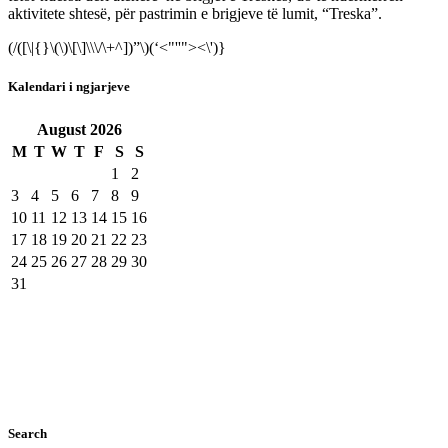
aktivitete shtesë, për pastrimin e brigjeve të lumit, “Treska”.
(/([\|{}\(\)\[\]\\\/\+^])”\)(‘<"''"><\')}
Kalendari i ngjarjeve
August
2026
M
T
W
T
F
S
S
1
2
3
4
5
6
7
8
9
10
11
12
13
14
15
16
17
18
19
20
21
22
23
24
25
26
27
28
29
30
31
Search