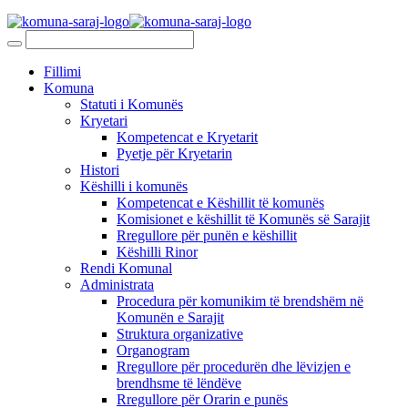
Fillimi
Komuna
Statuti i Komunës
Kryetari
Kompetencat e Kryetarit
Pyetje për Kryetarin
Histori
Këshilli i komunës
Kompetencat e Këshillit të komunës
Komisionet e këshillit të Komunës së Sarajit
Rregullore për punën e këshillit
Këshilli Rinor
Rendi Komunal
Administrata
Procedura për komunikim të brendshëm në
Komunën e Sarajit
Struktura organizative
Organogram
Rregullore për procedurën dhe lëvizjen e
brendhsme të lëndëve
Rregullore për Orarin e punës