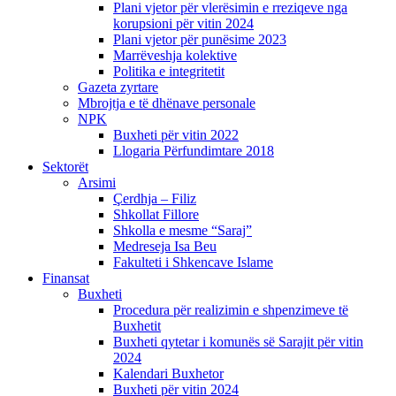
Plani vjetor për vlerësimin e rreziqeve nga
korupsioni për vitin 2024
Plani vjetor për punësime 2023
Marrëveshja kolektive
Politika e integritetit
Gazeta zyrtare
Mbrojtja e të dhënave personale
NPK
Buxheti për vitin 2022
Llogaria Përfundimtare 2018
Sektorët
Arsimi
Çerdhja – Filiz
Shkollat Fillore
Shkolla e mesme “Saraj”
Medreseja Isa Beu
Fakulteti i Shkencave Islame
Finansat
Buxheti
Procedura për realizimin e shpenzimeve të
Buxhetit
Buxheti qytetar i komunës së Sarajit për vitin
2024
Kalendari Buxhetor
Buxheti për vitin 2024