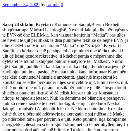
September 24, 2009
by
sadmin
0
Saraj 24 shtator
-Kryetari i Komunës së Sarajit,Blerim Bexheti i
shoqëruar nga Ministri i ekologjisë, Nexhati Jakupi, dhe përfaqësues
të EVN-së dhe ELEM-it,
kan vizituar kanjonin “Matka”, pas uljes
së nivelit të ujit për shkak të disa punimeve teknike që bëjnë EVN-ja
dhe ELEM-i në Hidrocentralin “Matka” dhe “Kozjak”.Kryetari i
Sarajit, ka kërkuar që të përshpejtohen punimet dhe të ritet niveli i
ujit që kësaj qendre rekreative, ti kthehet pamja e mëparshme dhe
qytetarët të mund ti shijojnë bukuritë natyrore të “Matkës”. Numri
një i Sarajit , publikisht ka shfaqur kritika ndaj , dy ndërmarjeve që
zhvillojnë punimet pasiqë të njejtat nuk e kanë informuar Komunën
për këto aktivitete.Ministria e ambientit, gjatë një inspektimi ka
konstatuar se edhe përkundër uljes së nivelit të ujit, lumi Treska, nuk
është ndotur dhe nuk paraqet rrezik për botën e gjallë. “Inspektorati
shtetëror pranë ministrisë së Mjedisit Jetësor nuk ka
konstatuar
ndotje
të mjedisit jetësor. Nuk ka dëmtime në bilancin e peshqëve,
nuk ka rënie drastike të nivelit biologjik të ujit”, deklaroi Nexhati
Jakupi – ministër i Ambientit Jetësor. Në hidrocentralin e Kozjakut
është duke u bërë një ndërhyrje në agregatin e saj ndërsa në Matkë
po ndërtohet tunel për përçimin e ujit. Këto punime, nga kompanitë
energjetike cilësohen si të rregullta.Punimet do të përmbyllen më, 15
tetor ndërsa deri atëherë
në brigjet e Treskës, do të ndërmerren