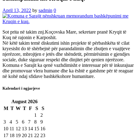
April 13, 2022
by
sadmin
0
Sot prita në takim znj.Koçovska Mare, sekretare pranë Kryqit të
Kuq në rajonin e Karposhit.
Në këtë takim temë diskutimi ishin projekte të përbashkëta të cilat
kryesisht do të shërbejnë për parandalimin dhe zbutjen e vuajtjeve
njerëzore, mbrojtjen e jetës dhe shëndetit, përmirësimin e gjendjes
sociale, duke siguruar respekt dhe dinjitet për qenien njerëzore.
Komuna e Sarajit ka qenë vazhdimisht e interesuar për të inkurajuar
dhe promovuar vlera humane dhe ka është e gatshme për të reaguar
në kohë ndaj sfidave bashkëkohore humanitare.
Kalendari i ngjarjeve
August
2026
M
T
W
T
F
S
S
1
2
3
4
5
6
7
8
9
10
11
12
13
14
15
16
17
18
19
20
21
22
23