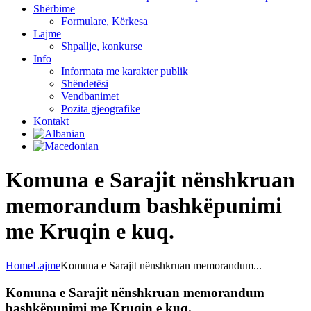
Shërbime
Formulare, Kërkesa
Lajme
Shpallje, konkurse
Info
Informata me karakter publik
Shëndetësi
Vendbanimet
Pozita gjeografike
Kontakt
Komuna e Sarajit nënshkruan
memorandum bashkëpunimi
me Kruqin e kuq.
Home
Lajme
Komuna e Sarajit nënshkruan memorandum...
Komuna e Sarajit nënshkruan memorandum
bashkëpunimi me Kruqin e kuq.