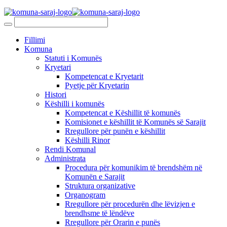
Fillimi
Komuna
Statuti i Komunës
Kryetari
Kompetencat e Kryetarit
Pyetje për Kryetarin
Histori
Këshilli i komunës
Kompetencat e Këshillit të komunës
Komisionet e këshillit të Komunës së Sarajit
Rregullore për punën e këshillit
Këshilli Rinor
Rendi Komunal
Administrata
Procedura për komunikim të brendshëm në
Komunën e Sarajit
Struktura organizative
Organogram
Rregullore për procedurën dhe lëvizjen e
brendhsme të lëndëve
Rregullore për Orarin e punës