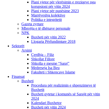
Plani vjetor për vlerësimin e rreziqeve nga
korupsioni për vitin 2024
Plani vjetor për punësime 2023
Marrëveshja kolektive
Politika e integritetit
Gazeta zyrtare
Mbrojtja e të dhënave personale
NPK
Buxheti për vitin 2022
Llogaria Përfundimtare 2018
Sektorët
Arsimi
Çerdhja – Filiz
Shkollat Fillore
Shkolla e mesme “Saraj”
Medreseja Isa Beu
Fakulteti i Shkencave Islame
Finansat
Buxheti
Procedura për realizimin e shpenzimeve të
Buxhetit
Buxheti qytetar i komunës së Sarajit për vitin
2024
Kalendari Buxhetor
Buxheti për vitin 2024