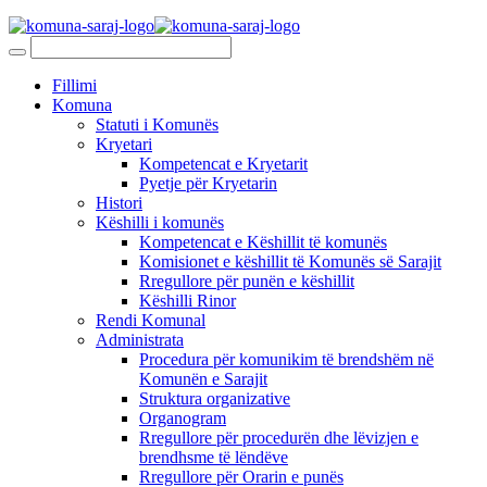
Fillimi
Komuna
Statuti i Komunës
Kryetari
Kompetencat e Kryetarit
Pyetje për Kryetarin
Histori
Këshilli i komunës
Kompetencat e Këshillit të komunës
Komisionet e këshillit të Komunës së Sarajit
Rregullore për punën e këshillit
Këshilli Rinor
Rendi Komunal
Administrata
Procedura për komunikim të brendshëm në
Komunën e Sarajit
Struktura organizative
Organogram
Rregullore për procedurën dhe lëvizjen e
brendhsme të lëndëve
Rregullore për Orarin e punës