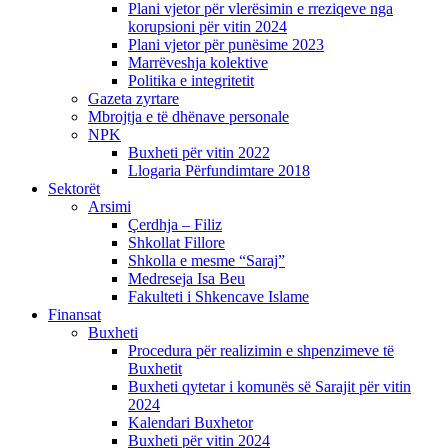
Plani vjetor për vlerësimin e rreziqeve nga
korupsioni për vitin 2024
Plani vjetor për punësime 2023
Marrëveshja kolektive
Politika e integritetit
Gazeta zyrtare
Mbrojtja e të dhënave personale
NPK
Buxheti për vitin 2022
Llogaria Përfundimtare 2018
Sektorët
Arsimi
Çerdhja – Filiz
Shkollat Fillore
Shkolla e mesme “Saraj”
Medreseja Isa Beu
Fakulteti i Shkencave Islame
Finansat
Buxheti
Procedura për realizimin e shpenzimeve të
Buxhetit
Buxheti qytetar i komunës së Sarajit për vitin
2024
Kalendari Buxhetor
Buxheti për vitin 2024