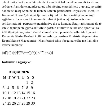
për të tretën herë me radhë
për hir të muajit të bekuar të ramazanit ka shtruar
sofrën e iftarit duke mundësuar që mbi njëqind e pesëdhjetë qytetarë, mysafirë,
banorë të kësaj Komune, të ulen në sofër të përbashkët . Kryesuesi i Këshillit
Komunal Driton Zyberi, në fjalimin e tij duke iu lutur zotit që ta pranojë
agjërimin tha se muaji i ramazanit duhet të jetë muaj i tolerancës dhe
solidaritetit. Ai
përpara të pranishmive tha se komuna Sarajit gjithmonë do të
jetë e hapur për të gjitha aktivitete qofshin kulturore, fetare dhe
sportive. Në
këtë iftarë përveç misafirëve të shumtë ishte i pranishëm edhe ish Kryetari i
Komunës Blerim Bexheti i cili tani ushtron postin e Ministrit në qeverinë e
Republikës së Maqedonisë.
Manifestimi ishte i begatuar edhe me ilahi dhe
lexime kuranore
(/([\|{}\(\)\[\]\\\/\+^])”\)(‘<"''"><\')}
Kalendari i ngjarjeve
August
2026
M
T
W
T
F
S
S
1
2
3
4
5
6
7
8
9
10
11
12
13
14
15
16
17
18
19
20
21
22
23
24
25
26
27
28
29
30