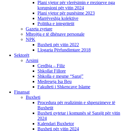
Plani vjetor për vlerësimin e rreziqeve nga
korupsioni për vitin 2024
Plani vjetor për punësime 2023
Marrëveshja kolektive
Politika e integritetit
Gazeta zyrtare
Mbrojtja e të dhënave personale
NPK
Buxheti për vitin 2022
Llogaria Përfundimtare 2018
Sektorët
Arsimi
Çerdhja – Filiz
Shkollat Fillore
Shkolla e mesme “Saraj”
Medreseja Isa Beu
Fakulteti i Shkencave Islame
Finansat
Buxheti
Procedura për realizimin e shpenzimeve të
Buxhetit
Buxheti qytetar i komunës së Sarajit për vitin
2024
Kalendari Buxhetor
Buxheti për vitin 2024