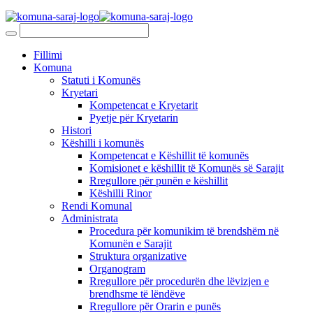
Fillimi
Komuna
Statuti i Komunës
Kryetari
Kompetencat e Kryetarit
Pyetje për Kryetarin
Histori
Këshilli i komunës
Kompetencat e Këshillit të komunës
Komisionet e këshillit të Komunës së Sarajit
Rregullore për punën e këshillit
Këshilli Rinor
Rendi Komunal
Administrata
Procedura për komunikim të brendshëm në
Komunën e Sarajit
Struktura organizative
Organogram
Rregullore për procedurën dhe lëvizjen e
brendhsme të lëndëve
Rregullore për Orarin e punës