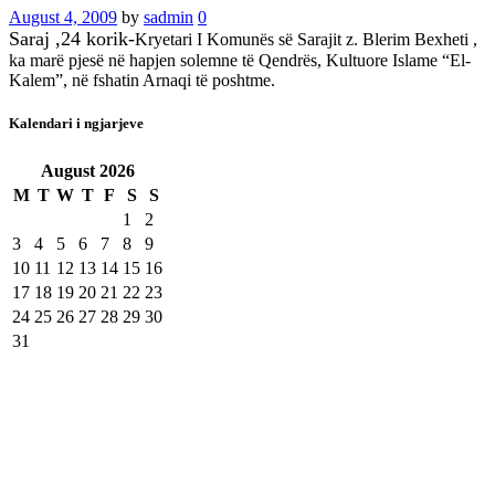
August 4, 2009
by
sadmin
0
Saraj ,24 korik-
Kryetari I Komunës së Sarajit z. Blerim Bexheti ,
ka marë pjesë në hapjen solemne të Qendrës, Kultuore Islame “El-
Kalem”, në fshatin Arnaqi të poshtme.
Kalendari i ngjarjeve
August
2026
M
T
W
T
F
S
S
1
2
3
4
5
6
7
8
9
10
11
12
13
14
15
16
17
18
19
20
21
22
23
24
25
26
27
28
29
30
31