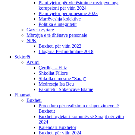
Plani vjetor për vlerësimin e rreziqeve nga
korupsioni për vitin 2024
Plani vjetor për punësime 2023
Marrëveshja kolektive
Politika e integritetit
Gazeta zyrtare
Mbrojtja e të dhënave personale
NPK
Buxheti për vitin 2022
Llogaria Përfundimtare 2018
Sektorët
Arsimi
Çerdhja – Filiz
Shkollat Fillore
Shkolla e mesme “Saraj”
Medreseja Isa Beu
Fakulteti i Shkencave Islame
Finansat
Buxheti
Procedura për realizimin e shpenzimeve të
Buxhetit
Buxheti qytetar i komunës së Sarajit për vitin
2024
Kalendari Buxhetor
Buxheti për vitin 2024