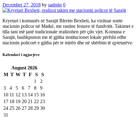
December 27, 2018
by
sadmin
0
Kryetari i komunës së Sarajit Blerim Bexheti, ka vizituar sonte
stacionin policor në Matkë, me rastine festave të fundvitit. Takimet e
tilla tani më janë tradicionale realizohen për çdo vjet. Komuna e
Sarajit, bashkpunon me të gjitha institucionet lokale përfshi edhe
stacionin policorë e gjitha për te mirën dhe në shërbim të qytetarëve.
Kalendari i ngjarjeve
August
2026
M
T
W
T
F
S
S
1
2
3
4
5
6
7
8
9
10
11
12
13
14
15
16
17
18
19
20
21
22
23
24
25
26
27
28
29
30
31