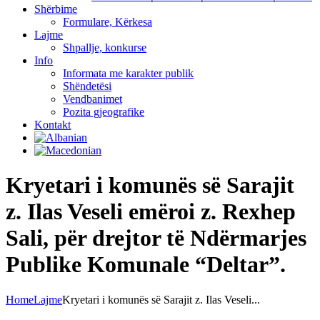
Shërbime
Formulare, Kërkesa
Lajme
Shpallje, konkurse
Info
Informata me karakter publik
Shëndetësi
Vendbanimet
Pozita gjeografike
Kontakt
Kryetari i komunës së Sarajit
z. Ilas Veseli emëroi z. Rexhep
Sali, për drejtor të Ndërmarjes
Publike Komunale “Deltar”.
Home
Lajme
Kryetari i komunës së Sarajit z. Ilas Veseli...