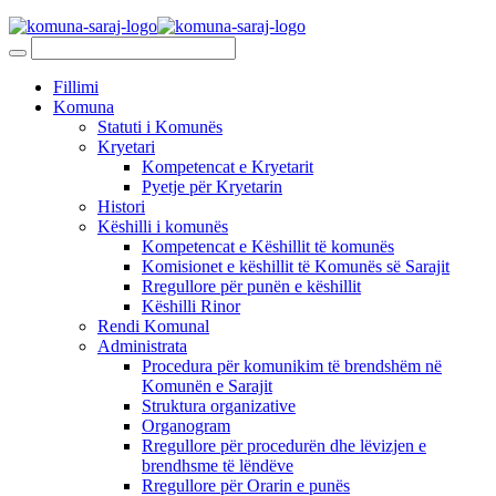
Fillimi
Komuna
Statuti i Komunës
Kryetari
Kompetencat e Kryetarit
Pyetje për Kryetarin
Histori
Këshilli i komunës
Kompetencat e Këshillit të komunës
Komisionet e këshillit të Komunës së Sarajit
Rregullore për punën e këshillit
Këshilli Rinor
Rendi Komunal
Administrata
Procedura për komunikim të brendshëm në
Komunën e Sarajit
Struktura organizative
Organogram
Rregullore për procedurën dhe lëvizjen e
brendhsme të lëndëve
Rregullore për Orarin e punës