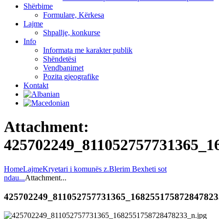
Shërbime
Formulare, Kërkesa
Lajme
Shpallje, konkurse
Info
Informata me karakter publik
Shëndetësi
Vendbanimet
Pozita gjeografike
Kontakt
Attachment:
425702249_811052757731365_1
Home
Lajme
Kryetari i komunës z.Blerim Bexheti sot
ndau...
Attachment...
425702249_811052757731365_168255175872847823