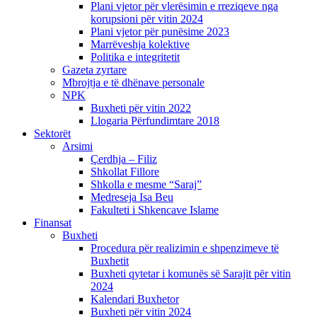
Plani vjetor për vlerësimin e rreziqeve nga
korupsioni për vitin 2024
Plani vjetor për punësime 2023
Marrëveshja kolektive
Politika e integritetit
Gazeta zyrtare
Mbrojtja e të dhënave personale
NPK
Buxheti për vitin 2022
Llogaria Përfundimtare 2018
Sektorët
Arsimi
Çerdhja – Filiz
Shkollat Fillore
Shkolla e mesme “Saraj”
Medreseja Isa Beu
Fakulteti i Shkencave Islame
Finansat
Buxheti
Procedura për realizimin e shpenzimeve të
Buxhetit
Buxheti qytetar i komunës së Sarajit për vitin
2024
Kalendari Buxhetor
Buxheti për vitin 2024