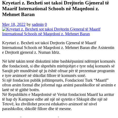
Kryetari z. Bexheti sot takoi Drejtorin Gjeneral të
Maarif International Schools në Maqedoni z.
Mehmet Baran
May 18, 2022
by
sadmin
0
Kryetari z. Bexheti sot takoi Drejtorin Gjeneral të Maarif
International Schools në Maqedoni z. Mehmet Baran dhe Asistentin
e Drejtorit gjeneral z. Numan Idriz.
Në këtë takim temë diskutimi ishte bashkëpunimi ndërmjet komunës
dhe fondacionit, si dhe shprehën mirënjohjet e tyre ndaj komunës së
Sarajit për mundësinë që ju është ofruar për të prezentuar programin
e tyre arsimorë në shkollat fillore të komunës sonë.
Si një fondacion publik jofitimprurës, Fondacioni Turk “Maarif”
ofron arsim formal dhe joformal nga arsimi parashkollor në arsimin e
lartë në të gjithë botën.
Në Republikën e Maqedonisë së Veriut fondacioni Maarif ka arritur
të hap dy Kampuse edhe atë një në qytetin e Shkupit dhe një në
Tetovë, ku zhvillohet procesi edukativo arsimorë në nivel
parashkollor, shkollë fillore dhe të mesme.