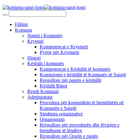
Fillimi
Komuna
Statuti i Komunës
Kryetari
Kompetencat e Kryetarit
Pyetje për Kryetarin
Histori
Këshilli i komunës
Kompetencat e Këshillit të komunës
Komisionet e këshillit të Komunës së Sarajit
Rregullore për punën e këshillit
Këshilli Rinor
Rendi Komunal
Administrata
Procedura për komunikim të brendshëm në
Komunën e Sarajit
Struktura organizative
Organogram
Rregullore për procedurën dhe lëvizjen e
brendhsme të lëndëve
Rregullore për Orarin e punës