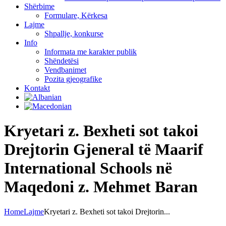
Shërbime
Formulare, Kërkesa
Lajme
Shpallje, konkurse
Info
Informata me karakter publik
Shëndetësi
Vendbanimet
Pozita gjeografike
Kontakt
Kryetari z. Bexheti sot takoi
Drejtorin Gjeneral të Maarif
International Schools në
Maqedoni z. Mehmet Baran
Home
Lajme
Kryetari z. Bexheti sot takoi Drejtorin...