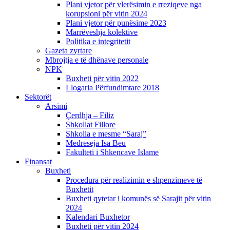
Plani vjetor për vlerësimin e rreziqeve nga
korupsioni për vitin 2024
Plani vjetor për punësime 2023
Marrëveshja kolektive
Politika e integritetit
Gazeta zyrtare
Mbrojtja e të dhënave personale
NPK
Buxheti për vitin 2022
Llogaria Përfundimtare 2018
Sektorët
Arsimi
Çerdhja – Filiz
Shkollat Fillore
Shkolla e mesme “Saraj”
Medreseja Isa Beu
Fakulteti i Shkencave Islame
Finansat
Buxheti
Procedura për realizimin e shpenzimeve të
Buxhetit
Buxheti qytetar i komunës së Sarajit për vitin
2024
Kalendari Buxhetor
Buxheti për vitin 2024