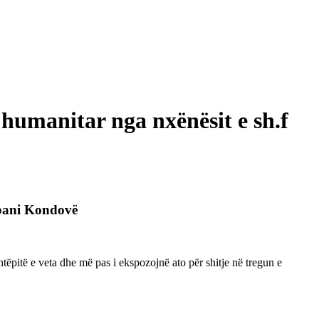
 humanitar nga nxënësit e sh.f
abani Kondovë
tëpitë e veta dhe më pas i ekspozojnë ato për shitje në tregun e