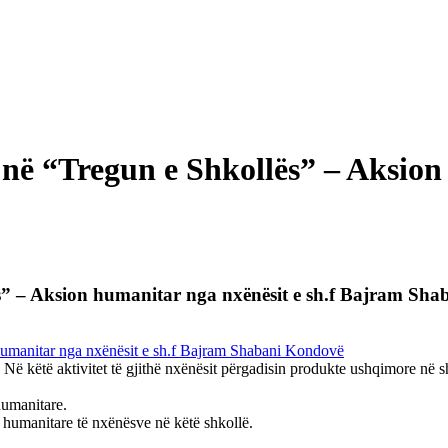
ë në “Tregun e Shkollës” – Aksion
lës” – Aksion humanitar nga nxënësit e sh.f Bajram Sh
Në këtë aktivitet të gjithë nxënësit përgadisin produkte ushqimore në sh
humanitare.
s humanitare të nxënësve në këtë shkollë.