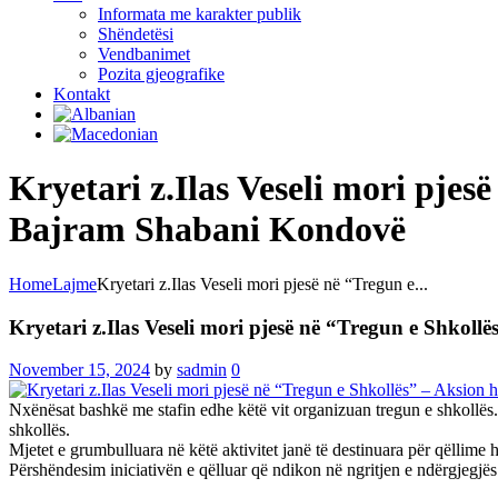
Informata me karakter publik
Shëndetësi
Vendbanimet
Pozita gjeografike
Kontakt
Kryetari z.Ilas Veseli mori pjes
Bajram Shabani Kondovë
Home
Lajme
Kryetari z.Ilas Veseli mori pjesë në “Tregun e...
Kryetari z.Ilas Veseli mori pjesë në “Tregun e Shkol
November 15, 2024
by
sadmin
0
Nxënësat bashkë me stafin edhe këtë vit organizuan tregun e shkollës. 
shkollës.
Mjetet e grumbulluara në këtë aktivitet janë të destinuara për qëllime 
Përshëndesim iniciativën e qëlluar që ndikon në ngritjen e ndërgjegjë