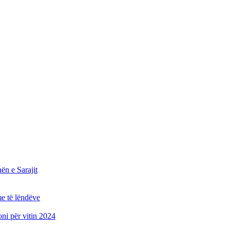
n e Sarajit
e të lëndëve
oni për vitin 2024