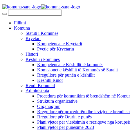
Fillimi
Komuna
Statuti i Komunës
Kryetari
Kompetencat e Kryetarit
Pyetje për Kryetarin
Histori
Këshilli i komunës
Kompetencat e Këshillit të komunës
Komisionet e këshillit të Komunës së Sarajit
Rregullore për punën e këshillit
Këshilli Rinor
Rendi Komunal
Administrata
Procedura për komunikim të brendshëm në Komunë
Struktura organizative
Organogram
Rregullore për procedurën dhe lëvizjen e brendhsm
Rregullore për Orarin e punës
Plani vjetor për vlerësimin e rreziqeve nga korupsi
Plani vjetor për punësime 2023