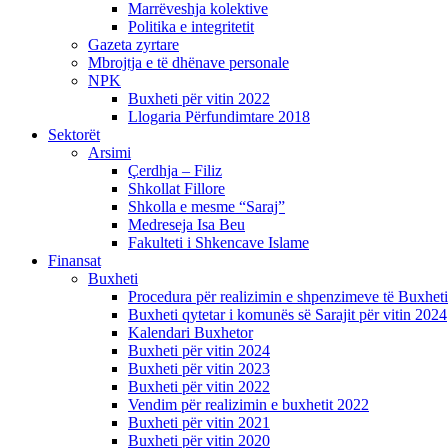
Marrëveshja kolektive
Politika e integritetit
Gazeta zyrtare
Mbrojtja e të dhënave personale
NPK
Buxheti për vitin 2022
Llogaria Përfundimtare 2018
Sektorët
Arsimi
Çerdhja – Filiz
Shkollat Fillore
Shkolla e mesme “Saraj”
Medreseja Isa Beu
Fakulteti i Shkencave Islame
Finansat
Buxheti
Procedura për realizimin e shpenzimeve të Buxheti
Buxheti qytetar i komunës së Sarajit për vitin 2024
Kalendari Buxhetor
Buxheti për vitin 2024
Buxheti për vitin 2023
Buxheti për vitin 2022
Vendim për realizimin e buxhetit 2022
Buxheti për vitin 2021
Buxheti për vitin 2020