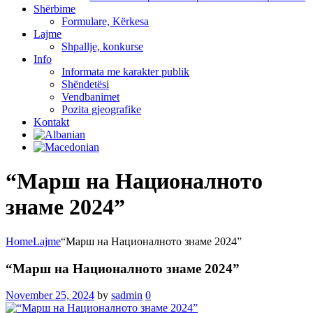
Shërbime
Formulare, Kërkesa
Lajme
Shpallje, konkurse
Info
Informata me karakter publik
Shëndetësi
Vendbanimet
Pozita gjeografike
Kontakt
“Марш на Националното
знаме 2024”
Home
Lajme
“Марш на Националното знаме 2024”
“Марш на Националното знаме 2024”
November 25, 2024
by
sadmin
0