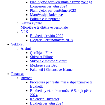
Plani vjetor për vlerësimin e rreziqeve nga
korupsioni për vitin 2024
Plani vjetor për punësime 2023
Marrëveshja kolektive
Politika e integritetit
Gazeta zyrtare
Mbrojtja e të dhënave personale
NPK
Buxheti për vitin 2022
Llogaria Përfundimtare 2018
Sektorët
Arsimi
Çerdhja – Filiz
Shkollat Fillore
Shkolla e mesme “Saraj”
Medreseja Isa Beu
Fakulteti i Shkencave Islame
Finansat
Buxheti
Procedura për realizimin e shpenzimeve të
Buxhetit
Buxheti qytetar i komunës së Sarajit për vitin
2024
Kalendari Buxhetor
Buxheti për vitin 2024