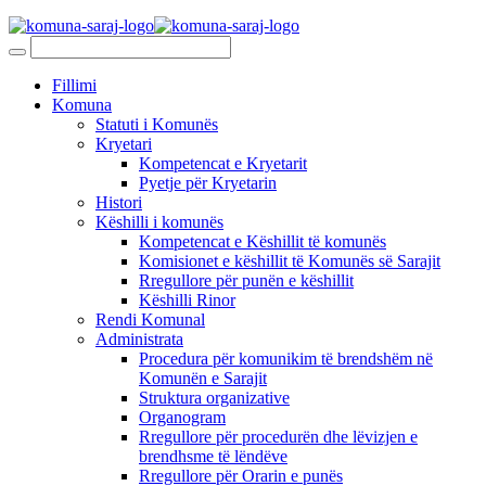
Fillimi
Komuna
Statuti i Komunës
Kryetari
Kompetencat e Kryetarit
Pyetje për Kryetarin
Histori
Këshilli i komunës
Kompetencat e Këshillit të komunës
Komisionet e këshillit të Komunës së Sarajit
Rregullore për punën e këshillit
Këshilli Rinor
Rendi Komunal
Administrata
Procedura për komunikim të brendshëm në
Komunën e Sarajit
Struktura organizative
Organogram
Rregullore për procedurën dhe lëvizjen e
brendhsme të lëndëve
Rregullore për Orarin e punës