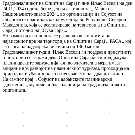
Градоначалникот на Општина Сарај г-дин Иљас Весели на ден
24,11,2024 година беше дел на активноста ,, Марш на
Националното знаме 2024,, во организација на Сојузот на
албанските планинарски здруженија во Република Северна
Македонија, која се реализираше на територија на Општина
Сарај, поточно на ,,Сува Гора,,.
Во рамки на активноста се реализираше и посета на
највисокиот врв на територија на Општина Сарај ,, РАСА,, кој
се наоѓа на надморска височина од 1369 метри.
Градоначалникот г-дин. Иљас Весели ги поздрави присутните
и повторно се заложи дека Општина Сарај ќе ги поддржува
планинарските здруженија кои во значителна мера имаат
влијание врз развојот на планинскиот туризам, промоција на
природните убавини како и негувањето на здравиот живот.
На самиот крај ,, Сојузот на албанските планинарски
здруженија,, му додели благодарница на Градоначалникот на
општината.