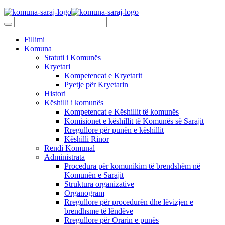
Fillimi
Komuna
Statuti i Komunës
Kryetari
Kompetencat e Kryetarit
Pyetje për Kryetarin
Histori
Këshilli i komunës
Kompetencat e Këshillit të komunës
Komisionet e këshillit të Komunës së Sarajit
Rregullore për punën e këshillit
Këshilli Rinor
Rendi Komunal
Administrata
Procedura për komunikim të brendshëm në
Komunën e Sarajit
Struktura organizative
Organogram
Rregullore për procedurën dhe lëvizjen e
brendhsme të lëndëve
Rregullore për Orarin e punës