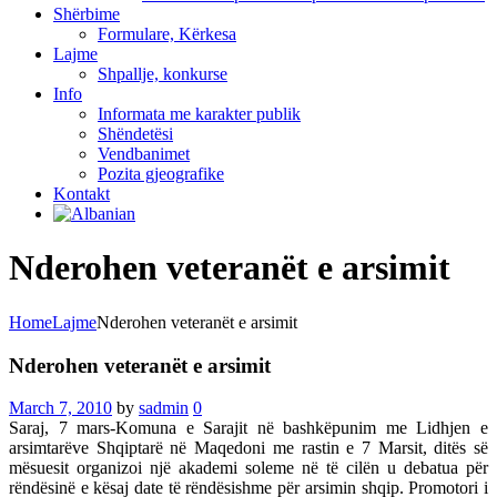
Shërbime
Formulare, Kërkesa
Lajme
Shpallje, konkurse
Info
Informata me karakter publik
Shëndetësi
Vendbanimet
Pozita gjeografike
Kontakt
Nderohen veteranët e arsimit
Home
Lajme
Nderohen veteranët e arsimit
Nderohen veteranët e arsimit
March 7, 2010
by
sadmin
0
Saraj, 7 mars-Komuna e Sarajit në bashkëpunim me Lidhjen e
arsimtarëve Shqiptarë në Maqedoni me rastin e 7 Marsit, ditës së
mësuesit organizoi një akademi soleme në të cilën u debatua për
rëndësinë e kësaj date të rëndësishme për arsimin shqip. Promotori i