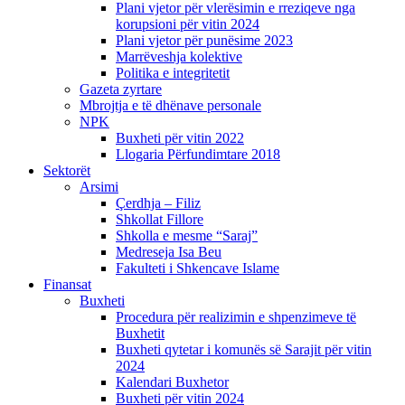
Plani vjetor për vlerësimin e rreziqeve nga
korupsioni për vitin 2024
Plani vjetor për punësime 2023
Marrëveshja kolektive
Politika e integritetit
Gazeta zyrtare
Mbrojtja e të dhënave personale
NPK
Buxheti për vitin 2022
Llogaria Përfundimtare 2018
Sektorët
Arsimi
Çerdhja – Filiz
Shkollat Fillore
Shkolla e mesme “Saraj”
Medreseja Isa Beu
Fakulteti i Shkencave Islame
Finansat
Buxheti
Procedura për realizimin e shpenzimeve të
Buxhetit
Buxheti qytetar i komunës së Sarajit për vitin
2024
Kalendari Buxhetor
Buxheti për vitin 2024