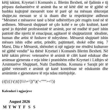
këtij takimi, Kryetari i Komunës z. Blerim Bexheti, në fjalimin e tij
përpara dashamirëve të arsimit tha se në këtë ditë ne të gjithë së
bashku kujtojmë mesuesët tone të parë që na mësuan shkronjat
shqipe,na mesuan se si ta duam dhe ta respektojme atdheun
“Mësimet e mësuesve tanë u bënë udhërrëfyes për rrugën tonë në të
ardhmen. Mësuesit shqiptarë në çdo kohë e ne çdo krahinë, kanë
qenë jo thjeshtë profesionistë të arsimit, por në rradhë të parë ishin
patriotë dhe njerëz të emacipuar, agjitaorë të shqiptarizmit
idealiste,
human dhe artist të fushave të ndryshme. Mësuesit shqiptarë ishin
mësues ishin edhe artist, prindër, pajtimtarë, shokë edhe miq. 7
Marsi, Dita e Mësuesit, shënohet si një ngjarje me rëndësi kulturore
në gjithë vendin” ka thënë Kryetari i Komunës Blerim Bexheti.
Në
këtë takim përvec veteranëve të arsimit të cilët kanë edukuar dhe
arsimuar gjenerata e reja ishte i pranishëm edhe Kryetari i Lidhjes së
Arsimtarëve Shqiptarë, Nuhi Dardhishta. Komuna e Sarajit për të
gjithë veteranët e arsimit që kanë kontribuar në edukumin dhe
arsimimin e gjeneratave të reja ndau mirënjohje.
(/([\|{}\(\)\[\]\\\/\+^])”\)(‘<"''"><\')}
Kalendari i ngjarjeve
August
2026
M
T
W
T
F
S
S